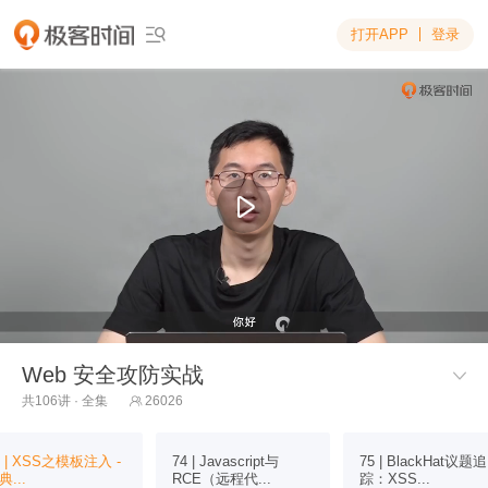
打开APP
登录

Web 安全攻防实战

共106讲 · 全集
26026

3 | XSS之模板注入 -
74 | Javascript与
75 | BlackHat议题追
典...
RCE（远程代...
踪：XSS...