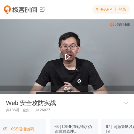
打开APP
登录

Web 安全攻防实战

共106讲 · 全集
26027

66 | CSRF跨站请求伪
67 | 同源策略
65 | XSS混淆编码
造漏洞原理...
问