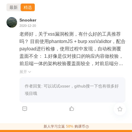
最新
精选
Snooker
2020-12-20
老师好，关于xss漏洞检测，有什么好的工具推荐
吗？ 目前使用phantomJS + burp xssValidtor，配合
payload进行检修，使用过程中发现，自动检测覆
盖面不全： 1.好像是仅对接口的响应内容做校验，
前后端一体的架构校验覆盖面较全，对前后端分离
的架构，无法对渲染的页面做校验 2涉及多端交互
展开

的其他端页面
作者回复: 可以试试xsser，github搜一下也有很多好
项目哦



新人学习立返
50%
购课币