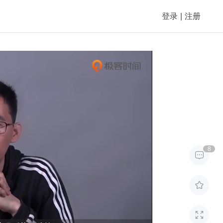
登录
|
注册
8


