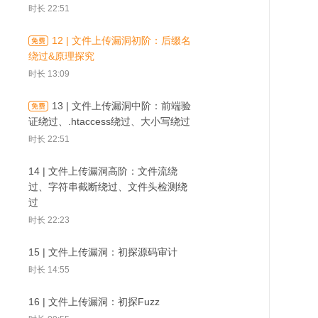
时长 22:51
时长 09:08
12 | 文件上传漏洞初阶：后缀名
03 | Web安全前端基础：HTML
绕过&原理探究
时长 07:04
06 | Web框架的运作原
时长 13:09
07 | HTTP协议是怎么
08 | 常见的W
理：用Django快速搭建
04 | Web安全前端基础：CSS、
工作的？
洞都有哪些？
一个网站
13 | 文件上传漏洞中阶：前端验
JavaScript
证绕过、.htaccess绕过、大小写绕过
时长 05:21
时长 22:51
05 | 探究网站的运作原理：用Python
14 | 文件上传漏洞高阶：文件流绕
写一个简单的Web App
过、字符串截断绕过、文件头检测绕
时长 09:09
过
时长 22:23
06 | Web框架的运作原理：用Django
快速搭建一个网站
15 | 文件上传漏洞：初探源码审计
时长 10:01
时长 14:55
07 | HTTP协议是怎么工作的？
16 | 文件上传漏洞：初探Fuzz
时长 07:42