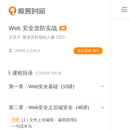

Web 安全攻防实战
王昊天
螣龙安科创始人兼 CEO

26026 人已学习
新⼈⾸单
¥
68
课程目录
已完结/共 106 讲

第一章：Web安全基础
(10讲)
01 | 课程介绍

第二章：Web安全之后端安全
(46讲)
时长 08:31
11 | 文件上传漏洞：漏洞原理&
付费课
一句话木马
02 | 内容综述