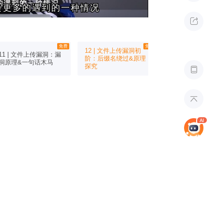
会更多的遇到的一种情况
会更多的遇到的一种情况

12 | 文件上传漏洞初
13 | 文件上传
11 | 文件上传漏洞：漏
阶：后缀名绕过&原理
阶：前端验证绕
洞原理&一句话木马
探究
过、.htacces

大小写绕过
