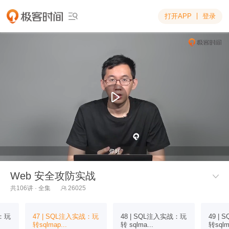
打开APP
登录

Web 安全攻防实战

共106讲 · 全集
26025

战：玩
47 | SQL注入实战：玩
48 | SQL注入实战：玩
49 |
转sqlmap...
转 sqlma...
转sqlm