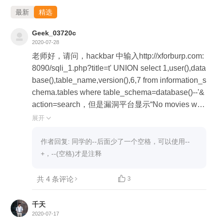
最新
精选
Geek_03720c
2020-07-28
老师好，请问，hackbar 中输入http://xforburp.com:
8090/sqli_1.php?title=t' UNION select 1,user(),data
base(),table_name,version(),6,7 from information_s
chema.tables where table_schema=database()--'&
action=search，但是漏洞平台显示“No movies wer
e found!”是啥原因呢？
展开

作者回复: 同学的--后面少了一个空格，可以使用--
+，--(空格)才是注释
共 4 条评论

3
千天
2020-07-17