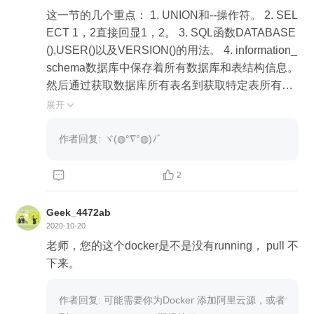
这一节的几个重点： 1. UNION和--操作符。 2. SEL
ECT 1，2直接回显1，2。 3. SQL函数DATABASE
(),USER()以及VERSION()的用法。 4. information_
schema数据库中保存着所有数据库和表结构信息。
然后通过获取数据库所有表名到获取特定表所有字
段名最后获取特定表特定字段是值拿到数据库中关
展开

键的用户数据，然后就是密文解密的过程了，老师
提到的彩虹表和hashcat都是比较常用的解密工具。
作者回复: ヾ(◍°∇°◍)ﾉﾞ
感谢老师，受益匪浅。


2
Geek_4472ab
2020-10-20
老师，您的这个docker是不是没有running， pull 不
下来。
作者回复: 可能需要你为Docker 添加阿里云源，或者