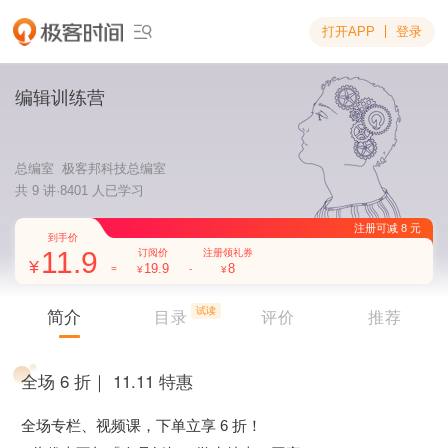
打开APP
登录

编辑训练营
总编室 极客邦科技总编室
共 9 讲·8401 人已学习
11.9
19.9
8
到手价
试读
简介
订阅价
注册领礼券
目录
评价
推荐
=
-
全场 6 折｜ 11.11 特惠
全场专栏、视频课，下单立享 6 折！