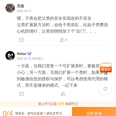
天佑
2019-03-27
嗯，子类会把父类的安全实现改的不安全

父类扩展新方法时，会给子类添乱，比如子类费劲
心机防绕行，父类却悄悄加了个“后门”。。。


4
ifelse
2022-07-31
来自浙江
一方面，当我们变更一个可扩展类时，要极其谨慎
小心；另一方面，当我们扩展一个类时，如果涉及
到敏感信息的授权与保护，可以考虑使用代理的模
式，而不是继承的模式。--记下来



新人学习立返
50%
购课币
0/4
立即登录
登录后，你可以任选
4
讲全文学习。