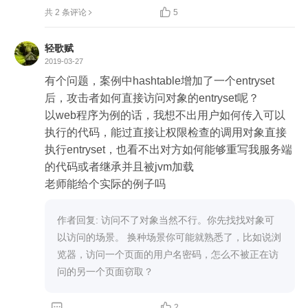

共 2 条评论
5
轻歌赋
2019-03-27
有个问题，案例中hashtable增加了一个entryset
后，攻击者如何直接访问对象的entryset呢？

以web程序为例的话，我想不出用户如何传入可以
执行的代码，能过直接让权限检查的调用对象直接
执行entryset，也看不出对方如何能够重写我服务端
的代码或者继承并且被jvm加载

老师能给个实际的例子吗
作者回复: 访问不了对象当然不行。你先找找对象可
以访问的场景。 换种场景你可能就熟悉了，比如说浏
览器，访问一个页面的用户名密码，怎么不被正在访
问的另一个页面窃取？


2