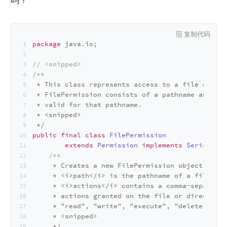
吗？
package
 java.io;
// <snipped>
/**
 * This class represents access to a file or dir
 * FilePermission consists of a pathname and a s
 * valid for that pathname.
 * <snipped>
 */
public
final
class
FilePermission
extends
Permission
implements
Serializab
/**
     * Creates a new FilePermission object with 
     * <i>path</i> is the pathname of a file or 
     * <i>actions</i> contains a comma-separated
     * actions granted on the file or directory.
     * "read", "write", "execute", "delete", and
     * <snipped>
     */