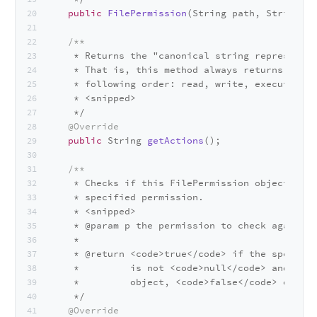
public
FilePermission
(String path, String ac
/**
     * Returns the "canonical string representat
     * That is, this method always returns prese
     * following order: read, write, execute, de
     * <snipped>
     */
@Override
public
 String 
getActions
()
;
/**
     * Checks if this FilePermission object "imp
     * specified permission.
     * <snipped>
     * 
@param
 p the permission to check against.
     *
     * 
@return
 <code>true</code> if the specifie
     *         is not <code>null</code> and is i
     *         object, <code>false</code> otherw
     */
@Override