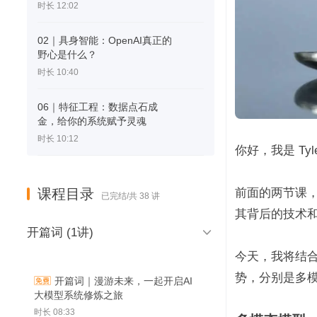
时长 12:02
02｜具身智能：OpenAI真正的
野心是什么？
时长 10:40
06｜特征工程：数据点石成
金，给你的系统赋予灵魂
时长 10:12
你好，我是 Tyl
课程目录
前面的两节课，
已完结/共 38 讲
其背后的技术

开篇词 (1讲)
今天，我将结
势，分别是多
开篇词｜漫游未来，一起开启AI
大模型系统修炼之旅
时长 08:33