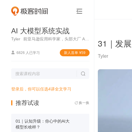
AI 大模型系统实战


AI 大模型系统实战
Tyler
前亚马逊应用科学家，头部大厂 AIGC 算法技术负责人
31｜发

6826 人已学习
新⼈⾸单
¥
59
Tyler

登录后，你可以任选4讲全文学习
推荐试读
换一换

01｜认知升级：你心中的AI大
模型长啥样？