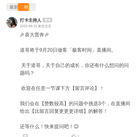
最新
精选
打卡主持人
置顶
2023-09-15
来自北京
🎉喜大普奔🎉 

道哥将于9月20日做客「极客时间」直播间。

 关于道哥，关于自己的成长，你还有什么想问的问
题吗？

 欢迎在任意一节课下方【留言评论】！ 

我们会在【赞数较高】的问题中挑选3个，在直播间
给出【比留言回复更更更详细】的解答！ 

还等什么！快来提问吧！😉


1