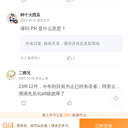
种个大西瓜
2023-09-22
来自北京
请问 PR 是什么意思？
作者回复: 媒体关系，通俗讲就是发新闻稿

共 2 条评论
1
二师兄
2023-12-08
来自上海
23年12月，今年到目前为止已经有语雀，阿里云，
滴滴先后出p0级故障了



新人学习立返
50%
购课币
0/4
立即登录
登录后，你可以任选
4
讲全文学习。