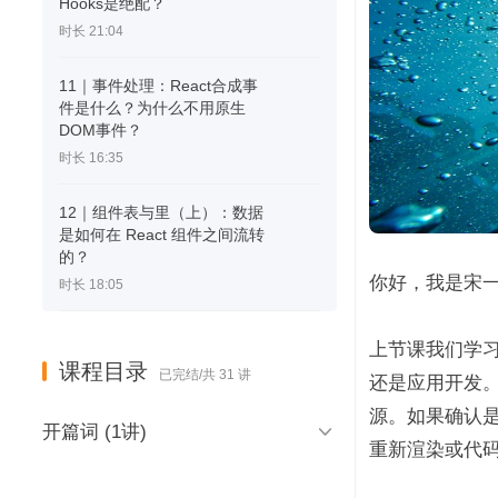
Hooks是绝配？
时长 21:04
11｜事件处理：React合成事
件是什么？为什么不用原生
DOM事件？
时长 16:35
12｜组件表与里（上）：数据
是如何在 React 组件之间流转
的？
你好，我是宋一
时长 18:05
上节课我们学
课程目录
已完结/共 31 讲
还是应用开发。
源。如果确认是

开篇词 (1讲)
重新渲染或代