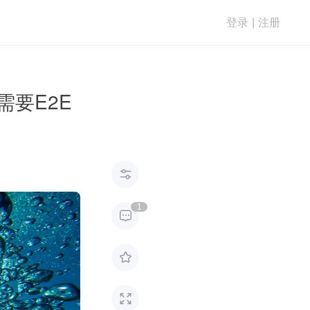
登录
|
注册
需要E2E

1


