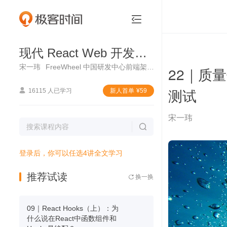
现代 React Web 开发实战


现代 React Web 开发实战
宋一玮
FreeWheel 中国研发中心前端架构师
22｜质
测试

16115 人已学习
新⼈⾸单
¥
59
宋一玮

登录后，你可以任选4讲全文学习
推荐试读
换一换

09｜React Hooks（上）：为
什么说在React中函数组件和