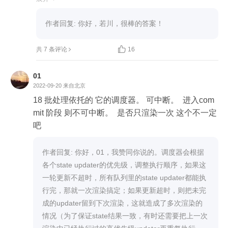
因为本质是链表。在各种判断中写 Hook 会导致节
作者回复: 你好，若川，很棒的答案！
点错乱。


共 7 条评论
16
2. useRef 中值变化是不会触发重新渲染。useStat
e 中则是会触发渲染。
01
2022-09-20
来自北京
18 批处理依托的 它的调度器。 可中断。  进入com
mit 阶段 则不可中断。  是否只渲染一次 这个不一定
吧
作者回复: 你好，01，我赞同你说的。调度器会根据
各个state updater的优先级，调整执行顺序，如果这
一轮更新不超时，所有队列里的state updater都能执
行完，那就一次渲染搞定；如果更新超时，则把未完
成的updater留到下次渲染，这就造成了多次渲染的
情况（为了保证state结果一致，有时还需要把上一次