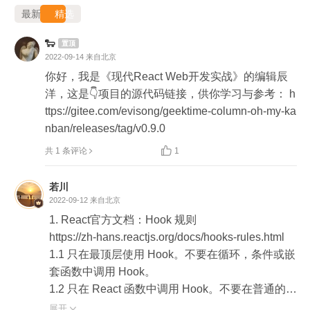
最新
精选
🐑
置顶
2022-09-14
来自北京
你好，我是《现代React Web开发实战》的编辑辰
洋，这是👇项目的源代码链接，供你学习与参考： h
ttps://gitee.com/evisong/geektime-column-oh-my-ka
nban/releases/tag/v0.9.0

共 1 条评论
1
若川
2022-09-12
来自北京
1. React官方文档：Hook 规则

https://zh-hans.reactjs.org/docs/hooks-rules.html

1.1 只在最顶层使用 Hook。不要在循环，条件或嵌
套函数中调用 Hook。

1.2 只在 React 函数中调用 Hook。不要在普通的 J
avaScript 函数中调用 Hook。

展开
