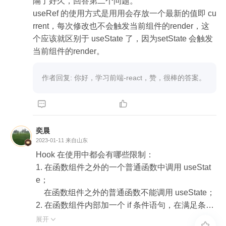
隔了好久，回答第二个问题。

useRef 的使用方式是用用会存放一个最新的值即 cu
rrent，每次修改也不会触发当前组件的render，这
个应该就区别于 useState 了，因为setState 会触发
当前组件的render。
作者回复: 你好，学习前端-react，赞，很棒的答案。


奕晨
2023-01-11
来自山东
Hook 在使用中都会有哪些限制：

1. 在函数组件之外的一个普通函数中调用 useStat
e；

    在函数组件之外的普通函数不能调用 useState；

2. 在函数组件内部加一个 if 条件语句，在满足条件
时才去调用 useState；

展开

