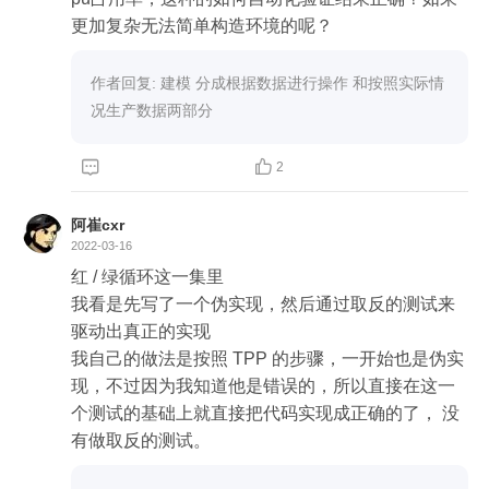
3) 此阶段的目标:用尽可能简洁的代码使当前所有测
更加复杂无法简单构造环境的呢？
试通过!

作者回复: 建模 分成根据数据进行操作 和按照实际情
5. 为什么一定要重构?

况生产数据两部分
1) 好的代码使重构出来的,这里指的是代码的实现,A
PI一般是提前构思好的,偶有部分返工.



2
2) 识别代码坏味道,熟练运用重构方法/技巧/工具及
软件设计思想/原则/模式等驱动出最终产品代码和
阿崔cxr
测试代码

2022-03-16
3) 强调:测试代码也需要重构!

红 / 绿循环这一集里

4) 每次重构都要运行所有测试,确保绿灯!一旦红灯,
我看是先写了一个伪实现，然后通过取反的测试来
回退到绿灯再重构!

驱动出真正的实现

5) 此阶段的目标:弥补为了快速看到绿灯所犯的过
我自己的做法是按照 TPP 的步骤，一开始也是伪实
错!

现，不过因为我知道他是错误的，所以直接在这一
个测试的基础上就直接把代码实现成正确的了， 没
实践TDD就像玩游戏,进入下一个关卡(红灯/绿灯/重
构)前先保存进度(git),挂了就重来!