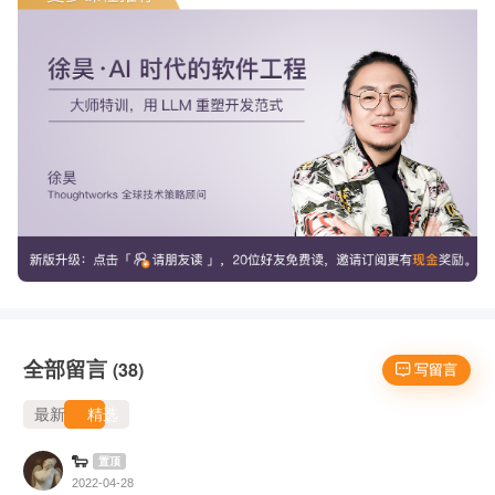
全部留言
(38)
 写留言
最新
精选
🐑
置顶
2022-04-28