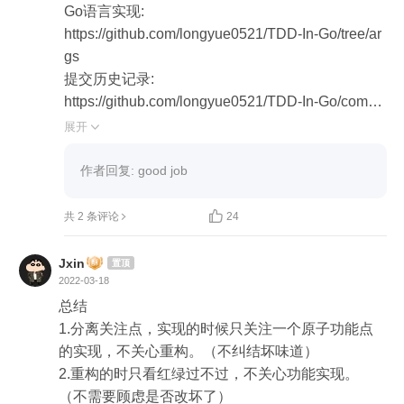
Go语言实现:

https://github.com/longyue0521/TDD-In-Go/tree/ar
gs

提交历史记录:

https://github.com/longyue0521/TDD-In-Go/commit
s/args

展开

(用vscode对比提交记录看更方便)

1. TDD其实是三项已有技术的重组 —— 先大概设
作者回复: good job
计,再落地测试,再重构出最终代码

1) 设计能力:软件设计原则/思想/模式


共 2 条评论
24
2) 测试能力:测试技术/方法/工具

3) 重构能力:代码坏味道,重构方法/工具

Jxin
置顶
2022-03-18
2. 需求拆分一般有两种方式

总结

1) 任务列表 —— 从无到有实现各个功能点,从内到
1.分离关注点，实现的时候只关注一个原子功能点
外,比如实现Option和ListOption等

的实现，不关心重构。（不纠结坏味道）

2) 测试列表 —— 通过所有测试即表示实现功能,Ou
2.重构的时只看红绿过不过，不关心功能实现。
tside-in,从外部API一点一点向内推

（不需要顾虑是否改坏了）
