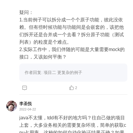
希望老师多提供案例,带领大家多多练习以提升需求
拆分这项能力——解决测试从哪来的问题

疑问：

1.当前例子可以拆分成一个个原子功能，彼此没依
3. 为什么一定要先看到红灯?

赖。但有些时候功能与功能间是会嵌套的，该把他
1) 测试的正确性如何保证?你不可能再为测试写测
们拆开还是合并成一个去看？拆分原子功能（测试
试,你需要看到测试以你预期的方式失败!

列表）的粒度是个难点。

2) 如果你没看到红灯,要么测试有问题,要么代码已
2.实际工作中，我们伴随的可能是大量需要mock的
提前实现(推荐把代码改错,强制看到红灯)

接口，又该如何平衡？
3) 红灯表示“缺少功能/实现错误”,“以终为始”失败测
试就是那个“终”帮助确定产品代码缺少当前失败测
作者回复: 项目二 更复杂的例子
试所捕获的“功能”.

4) 此阶段的目标:确定“终”后需努力不落空!



2
4. 为什么一定要快速看到绿灯?

李圣悦
1) 关注点分离,“终”已经由失败的测试确定,代码只要
2022-04-22
通过“终”即可.

java不太懂，tdd有不好的地方吗？往自己做的项目
2) 代码硬编码,僵化,设计不好等问题,要么是“终”不
上套，大多业务相关的需要复杂环境，简单的获取c
够多,要么是重构阶段的锅

pu占用率，这种的如何自动化验证结果正确？如果