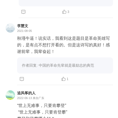


3
李慧文
2021-08-05
秋瑾牛逼！说实话，我看到这是题目是革命英雄写
的，是有点不想打开看的。但是这诗写的真好！感
谢前辈，我辈奋起！
作者回复: 中国的革命先辈就是最励志的典范


1
追风筝的人
2022-06-13
来自广东
“世上无难事，只要肯攀登” 

 “世上无难事，只要肯登攀” 
