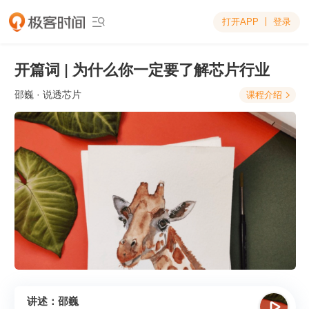
打开APP
登录

开篇词 | 为什么你一定要了解芯片行业
邵巍
· 说透芯片
课程介绍

讲述：邵巍
