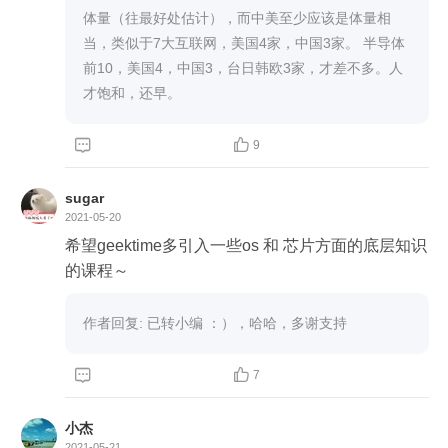
体量（往最好处估计），而中美至少应该是体量相
当，类似于7大互联网，美国4家，中国3家。 半导体
前10，美国4，中国3，台日韩欧3家，才差不多。人
才饱和，还早。


9
sugar
2021-05-20
希望geektime多引入一些os 和 芯片方面的底层知识
的课程～ 
作者回复: 已转小编 ：），哈哈，多谢支持


7
小杰
2021-05-21