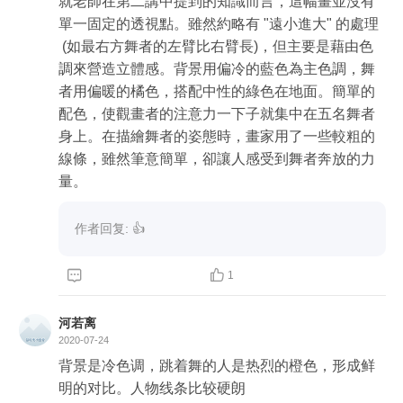
就老師在第二講中提到的知識而言，這幅畫並沒有
單一固定的透視點。雖然約略有 "遠小進大" 的處理
肌理挺细腻的，配合人物的动作，看起来整个画面
 (如最右方舞者的左臂比右臂長)，但主要是藉由色
非常流畅。

調來營造立體感。背景用偏冷的藍色為主色調，舞
者用偏暖的橘色，搭配中性的綠色在地面。簡單的
配色，使觀畫者的注意力一下子就集中在五名舞者
嗯！就看到这么多了，不知道学到了多少呢？

身上。在描繪舞者的姿態時，畫家用了一些較粗的
期待老师的指正🌹🌹🌹
線條，雖然筆意簡單，卻讓人感受到舞者奔放的力
量。


1
河若离
2020-07-24
背景是冷色调，跳着舞的人是热烈的橙色，形成鲜
明的对比。人物线条比较硬朗