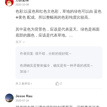
万折必东
2020-10-08
色彩:以蓝色和红色主色彩，草地的绿色可以由 蓝色
➕黄色 配成。所以整幅画的色彩纯度比较高。

其中蓝色为背景色，应该是代表蓝天。绿色是画面
底部的颜色，应该是代表草地。

人的皮肤一般是白、黄、粽和黑色。在画面里却被
展开

画成了红色，我想应该是要表达舞者的心情非常火
热的吧！

作者回复: 很不错，分析的很好呢～

火热的心情加上沉醉的表情，这应该是在庆祝或者
狂欢。

色调确实是整体偏冷，确实是有一种矛盾的感觉～

加油！
虽然人物的状态火热，但是画面的整体色调偏冷(不
知道画面色调偏冷要怎么表达出来)明度偏暗，给了

共 2 条评论
2
我一种矛盾的感觉。

Jesse Rau
画面上，我看着更像是单点透视法构图，不知道这
2020-07-24
个理解到不到位，有没有还给老师😂😂😂
