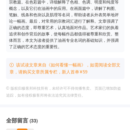
宗教篇。在色彩篇中，详细解释了色相、色调、明度和纯度等
概念，以及它们在油画中的应用。在画面篇中，讲解了构图、
笔触、线条和色块以及肌理等名词，帮助读者从外表简单地评
论一幅画。最后，对常用的宗教词汇进行了解释。文章强调了
正确的态度，即尊重艺术，认真地面对作品。艺术家们的执着
追求和创作背后的故事，使每幅作品都值得被尊重和欣赏。整
体而言，本文为读者提供了油画专业名词的基础知识，并强调
了正确的艺术态度的重要性。
该试读文章来自《如何看懂一幅画》，如需阅读全部文

章，请购买文章所属专栏
，新⼈⾸单
¥
59
©
版权归极客邦科技所有，未经许可不得传播售卖。 页面已增加防盗
追踪，如有侵权极客邦将依法追究其法律责任。
全部留言
(33)