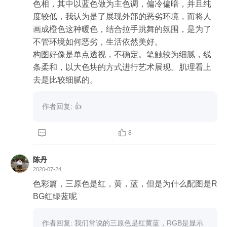
地上的花。做到极致去除舞者上的着装。让人感受
色相，其中以蓝色做为主色调，偏冷偏暗，并且纯
到了舞者舞蹈的魅力。自由欢畅优美。

度较低，我认为是了展现外部的恶劣环境，而将人
画成橙色这种暖色，结合拉手跳舞的氛围，是为了
老师这个是现代的抽象主义还是后印象派呀
不管环境如何恶劣，生活依然美好。

构图好像是单点透视，不确定。笔触较为细腻，线
条柔和，以大色块的方式进行艺术展现。肌理看上
去是比较细腻的。
作者回复: 👍


8
陈丹
2020-07-24
色彩篇，三原色是红，黄，蓝，但是为什么配图是R
BG红绿蓝呢
作者回复: 我们常说的三原色是红黄蓝，RGB是显示