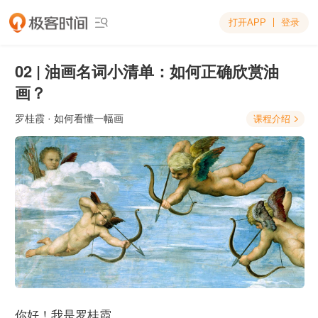
打开APP
登录

02 | 油画名词小清单：如何正确欣赏油
画？
罗桂霞
· 如何看懂一幅画
课程介绍

你好！我是罗桂霞。