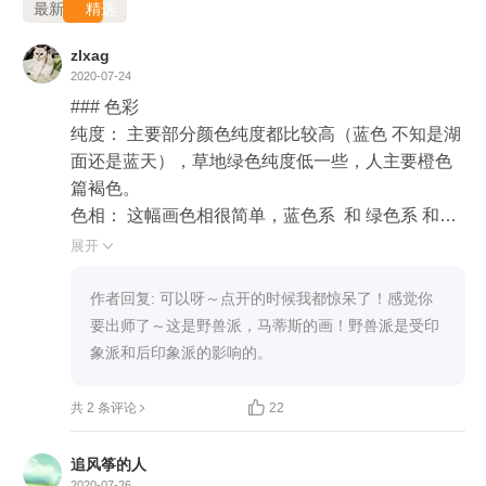
最新
精选
zlxag
2020-07-24
### 色彩

纯度： 主要部分颜色纯度都比较高（蓝色 不知是湖
面还是蓝天），草地绿色纯度低一些，人主要橙色
篇褐色。

色相： 这幅画色相很简单，蓝色系  和 绿色系 和橙
褐色系

展开

色调： 我的心里感受感觉整张画都偏冷色调比较深
沉，舞者的颜色偏暖色么（画家是在表达舞者的生
作者回复: 可以呀～点开的时候我都惊呆了！感觉你
机和活力么，冷色背景是为了更强的存托舞者么）

要出师了～这是野兽派，马蒂斯的画！野兽派是受印
明暗度： 整体画面是偏暗的，尤其是蓝色背景更代
象派和后印象派的影响的。
表发散，一望无际的蓝天或者湖面吧。绿色让人更
聚焦把舞者带到草地的感觉


共 2 条评论
22
### 画面

追风筝的人
2020-07-26