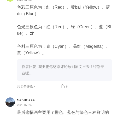
构图： 我觉得是定点透视感觉舞者围了一个圈。散
点应该没有，（空气透视也有感觉蓝色背景代表
色彩三原色为：红（Red）、黄bai（Yellow）、蓝
远，橙色代表近，猜的老师帮忙解释下）

du（Blue）

隐没透视好像也有，背景是湖也无波是天无白云。

应该是个垂直构图吧

色光三原色为：红（Red）、绿（Green）、蓝（Bl
ue）。zhi

笔触： 画家用深褐色描述身体的果敢有力量线条和
色料三原色为：青（Cyan）、品红（Magenta）、
头发豪放潇洒的发型

黄（Yellow）。
色块： 整个画线条和色块都已圆形为中心，圆弧形
色块， 圆弧形线条。

作者回复: 我要把你这条评论放到原文里去！特别专
业呢…
肌理： 整体是光滑的（不敢咋说）


共 2 条评论
9
整体一个画：这幅画主要更想表达舞者的舞姿自由
优美的状态，身体线条优美，舞姿洒脱优美。尽量
Sandflass
减少除舞者之外的背景干扰。只有蓝天和草地用两
2020-07-24
块颜色去表示。去除白云去除天空中的鸟，去除草
最后这幅画主要用了橙色、蓝色与绿色三种鲜明的