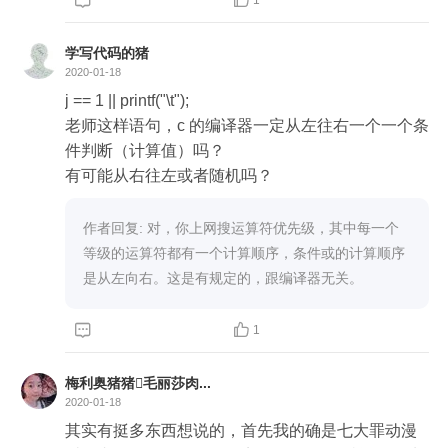

学写代码的猪
2020-01-18
j == 1 || printf("\t"); 

老师这样语句，c 的编译器一定从左往右一个一个条
件判断（计算值）吗？

有可能从右往左或者随机吗？
作者回复: 对，你上网搜运算符优先级，其中每一个
等级的运算符都有一个计算顺序，条件或的计算顺序
是从左向右。这是有规定的，跟编译器无关。


1
梅利奥猪猪毛丽莎肉...
2020-01-18
其实有挺多东西想说的，首先我的确是七大罪动漫