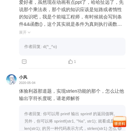
爱好者，虽然现在动画有点ppt了，哈哈扯远了，先
说那个乘法表，那个或的知识应该是短路或者惰性
的知识吧，我是个前端工程师，有时候就会写到条
件&&函数()，这个其实就是条件为真则执行函数，
然后还看到过个类似的基础题，true||true&&false答
展开

案是true，新手可能直接回答错，从左往右看，认为
是false，稍微厉害点的，看优先级，然后得出答案
作者回复: d(^_^o)
是true，其实这边在多想一步，优先级先计算了右边
的true&&false，但true||任何其他什么，肯定就是tru


1
e，希望自己理解是对的，至于后面个迷你随机数，
真的难，哈哈刚看了下互质和欧拉，勉强看懂，有
小风
种被要被劝退的感觉，关于随机数随机种子这个其
2020-05-04
实挺有兴趣的，兴趣来源于一个例子，叫做游戏里
体验利器那道题，实现strlen功能的那个，怎么让他
随机的场景，用户中途退了，下次进入场景和之前
输出字符长度呢，请老师解答
退出的游戏场景一致，就是用了随机种子，然后那
个例子实现这个随机函数，用了三个很奇怪的数
作者回复: 你可以用 printf 输出 sprintf 的返回值啊。

字，这个当时看也没有看的特别懂，总结就是虽然
另外，你可以将 sprintf(str1, "%s", str1); 就看成是 str
不知道怎么回事，但总觉得很厉害，学无止境，还
len(str1); 的另一种代码表示方式，strlen(str1) 怎么