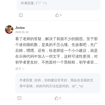
思考题1

作者回复: (′▽`〃)
我使用了(int)log10(n)+1来算位数，老师直接用prin
tf的返回值就搞定了。



5
而且老师使用的printf嵌套printf这一招，太漂亮了；

Jinlee
思考题2

2020-01-18
我知道scanf碰到空格就会停止读取。但我傻傻的在
看了老师的答疑，解决了前面不少的困惑。至于那
接水管。老师直接一个[^\n]（只要不是换行）就解
个迷你随机数，是真的不怎么懂。先放着吧，先广
决了问题了。

后精，嘿嘿。还有，给老师提一个小小建议，就是
当然这个[]里面不能乱填，我就试过“null”······

在示例代码中加入一些文字，这样可读性更强，对
初学者更友好。不然面对一个黑框框，初学者容易
第二课：

懵，不知道该干嘛了。去掉倍数那个思考题，自己
展开

也实现了，代码如下，但是老师的方法应该应用更
思考题-乘法表

加广泛。

作者回复: 好的，你的建议非常好，我会在后面的文
我这里使用了3个变量，多出来的一个是单独用来
#include <stdio.h>

章中采纳，你的代码方法也是对的。d(^_^o)
控制格式的。但老师直接使用两个变量加一个“||
或”判断解决问题，漂亮。

int main(){



3
	int n, m;
