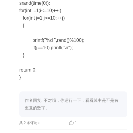
srand(time(0));

for(int i=1;i<=10;++i)

   for(int j=1;j<=10;++j)

   {

	   printf("%d ",rand()%100);

	   if(j==10) printf("\n");

   }

return 0;

}

作者回复: 不对哦，你运行一下，看看其中是不是有
重复的数字。

共 2 条评论
1