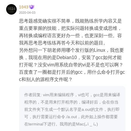
第四课：

	printf("请输入两个数：\n");

1043
	scanf("%d%d", &n, &m);

2020-04-03
思考题-设计迷你随机函数

	int arr[n];

思考题感觉确实很不简单，既能熟练所学内容又是
	int i, j;

重点要掌握的技能，把实际问题转换成变成思维，
关键是在随机数的生成方法，我用的是以时间函数
	for (i = 0; i < n; i++) {

再转换成编程语言更好办一些，也更深刻一些。容
为种子，通过99 * rand()/RAND_MAX + 1选取100
		printf("输入第%d个正整数：\n", i+1);

我再思考思考练练再答今天和以前的题目。

个随机数。

		scanf("%d", &arr[i]);

另外想问一下胡老师用哪个发行版的Linux，我也要
而老师使用的是以n=5，n = (n * 3) % 101，算100
	}

换，我现在用的是Debian10，安装了gcc如何才能
次。就观感而言，老师的随机感会比我的更明显
	printf("\n");

打开呢？没安vim用系统自带的vi是不是也可以啊？
——我的数字大概率是不会出现“100”。

	for (j = 1; j <= m; j++){

百度查了一圈都是打开后的gcc，用什么命令打开gc
		for (i = 0; i<n; i++){

c和别人的源程序文件呢？
			if (j % arr[i] == 0) break;		//能被
第五课：

n个不同正整数中某个整除则跳出循环，进入if语句 

作者回复: vim用来编辑程序，vi也可，gcc是用来编译
			}

程序的，不是用来打开程序的，编译好后，会在你当
关键，是以m为倍数标记数组，再把被标记的数组
		if (i == n) printf("%d\n", j); // 如果i == n,则说
前文件夹下生成一个默认名字是a.out的文件，执行即
去掉，进而得出“不能被整除的数”。这样的构思，
明for循环一直进行到最后j都没有被n个不同正整数
可，执行需要运行命令./a.out，此外如上操作都需要
太妙了。

中的任意一个整除，此时j符合要求，输出  

在terminal下进行。我用的是Mac(｡ì _ í｡)
		}
