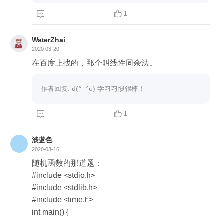
	return 0;



1
第六课：

	}
WaterZhai
在这里我一直在想如何“遍历到结尾”，我找到的方
2020-03-20
法是“\n”，就是我们在输入后要按一下的回车。

在百度上找的，那个叫线性同余法。
而老师的判断条件str[i]实在是太漂亮了，字符串的
结尾“\0”才是假值——结束循环。

作者回复: d(^_^o) 学习习惯很棒！
还有老师的字符串循环，太漂亮了，我得好好学习
——在printf里用str[i]就出错······


1
淡蓝色
2020-03-16
随机函数的那道题：

#include <stdio.h>

#include <stdlib.h>

#include <time.h>

int main() {
