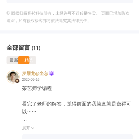
©
版权归极客邦科技所有，未经许可不得传播售卖。 页面已增加防盗
追踪，如有侵权极客邦将依法追究其法律责任。
全部留言
(11)
最新
精选
罗耀龙@坐忘
2020-05-16
茶艺师学编程

看完了老师的解答，觉得前面的我简直就是蠢得可
以······

第一课：

展开
