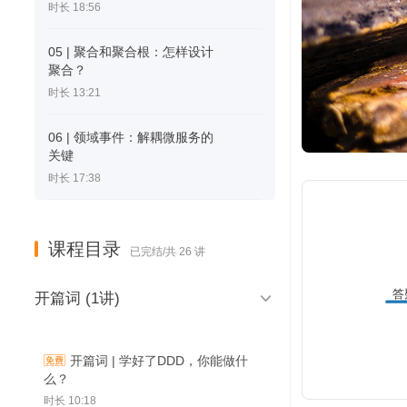
时长 18:56
05 | 聚合和聚合根：怎样设计
聚合？
时长 13:21
06 | 领域事件：解耦微服务的
关键
时长 17:38
课程目录
已完结/共 26 讲
答

开篇词 (1讲)
型
开篇词 | 学好了DDD，你能做什
么？
时长 10:18