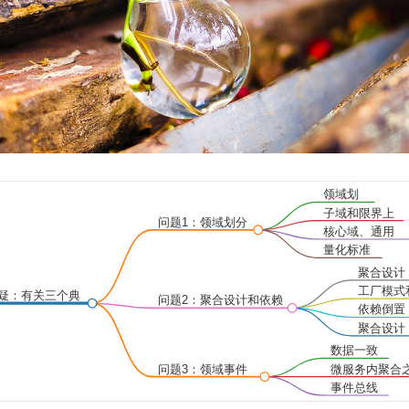
领域划
分过程
子域和限界上
问题1：领域划分
下文关系
核心域、通用
和量化标准
域和支撑域
量化标准
的缺失
聚合设计
的目的
工厂模式
疑：有关三个典
问题2：聚合设计和依赖
仓储模式
依赖倒置
问题的讲解
倒置（DIP）
的原因
聚合设计
的原则
数据一致
性保证
问题3：领域事件
微服务内聚合
和数据一致性
间的领域事件
事件总线
的使用