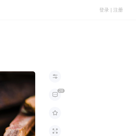
登录
|
注册

28


