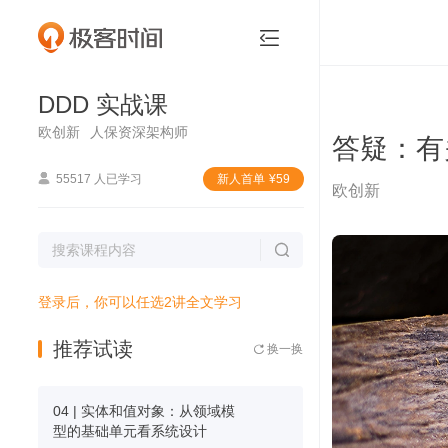
DDD 实战课


DDD 实战课
欧创新
人保资深架构师
答疑：有

55517 人已学习
新⼈⾸单
¥
59
欧创新

登录后，你可以任选2讲全文学习
推荐试读
换一换

04 | 实体和值对象：从领域模
型的基础单元看系统设计