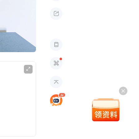




