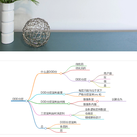
传统四
层架构
优化后的
四层架构
什么是DDD分
用户接
层架构？
口层
应
DDD分层
用
领
架构
层
域
基
层
础
每层只能与位于其下
层
DDD分层架构最重
方的层发生耦合
严格分层架构 vs. 松
要的原则
散分层架构
DDD分层
微服务架
以聚合为
DDD分层架构如何推
架构
构的演进
基础单元
微服务内服
动架构演进？
务的演进
业务逻辑层和数据
访问层的变化
三层架构如何演进到
仓储设
DDD分层架构？
计模式
领域驱动设计
思想的演进
DDD分层架构
的重要性
总
各层的
结
职能
思
考