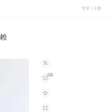
登录
|
注册
依赖

+
99


