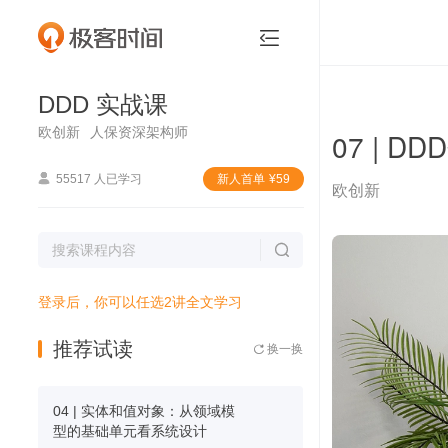
DDD 实战课


DDD 实战课
欧创新
人保资深架构师
07 |

55517 人已学习
新⼈⾸单
¥
59
欧创新

登录后，你可以任选2讲全文学习
推荐试读
换一换

04 | 实体和值对象：从领域模
型的基础单元看系统设计