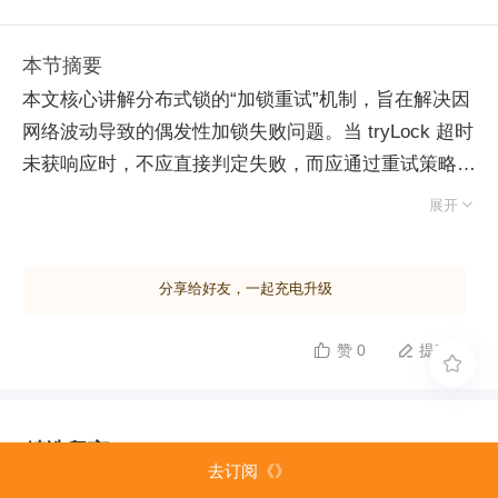
本节摘要
本文核心讲解分布式锁的“加锁重试”机制，旨在解决因
网络波动导致的偶发性加锁失败问题。当 tryLock 超时
未获响应时，不应直接判定失败，而应通过重试策略再
次尝试。 实现关键在于利用 Lua 脚本保证原子性，需

展开
处理三种状态：若键不存在则直接加锁；若键存在且值
匹配当前请求，说明加锁成功但响应丢失，需刷新过期
分享给好友，一起充电升级
时间后返回成功；若键存在但值不匹配，说明锁被他人
持有，需根据策略决定是否重试。代码层面设计了独立
赞 0
提建议


的 lock 方法，引入 RetryStrategy 接口控制重试间隔

与次数，支持固定间隔或指数退避等策略，并严格区分
整体超时与单次操作超时。 测试方面，重点通过集成
精选留言
测试验证正常加锁、锁被占用导致重试耗尽、以及等待
去订阅《》
锁释放后重试成功等场景。需注意 Redis、Lua 与 Go
由作者筛选后的优质留言将会公开显示，欢迎踊跃留言。