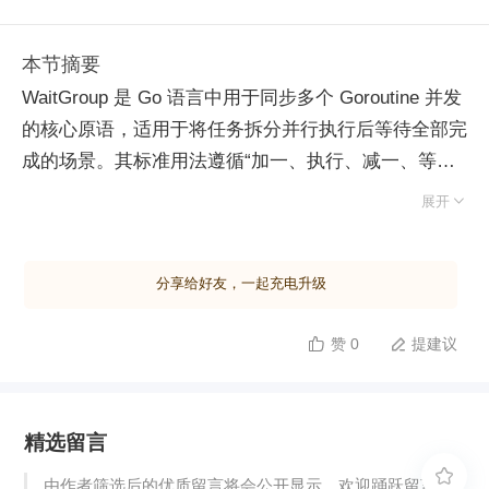
本节摘要
WaitGroup 是 Go 语言中用于同步多个 Goroutine 并发
的核心原语，适用于将任务拆分并行执行后等待全部完
成的场景。其标准用法遵循“加一、执行、减一、等
待”流程：启动协程前调用 Add(1)，任务结束通过

展开
defer Done() 递减计数，主协程调用 Wait() 阻塞直至
计数归零。使用时需严防两个陷阱：一是循环启动协程
分享给好友，一起充电升级
时直接引用迭代变量会导致数据竞争，必须将变量作为
参数显式传递；二是 Add 与 Done 调用次数必须严格
赞 0
提建议


匹配，否则将引发永久阻塞或 Panic 导致资源泄露。
底层实现上，WaitGroup 采用无锁设计，依赖原子操作
（CAS）和信号量机制。其核心字段 state1 在 64 位系
精选留言
统中被巧妙划分为两部分：高 32 位记录剩余任务数，
低 32 位记录等待中的 Goroutine 数量。当任务完成使

由作者筛选后的优质留言将会公开显示，欢迎踊跃留言。