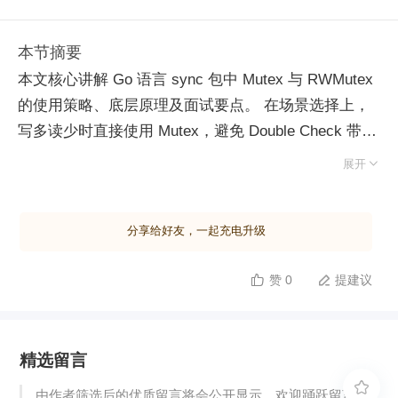
本节摘要
本文核心讲解 Go 语言 sync 包中 Mutex 与 RWMutex
的使用策略、底层原理及面试要点。 在场景选择上，
写多读少时直接使用 Mutex，避免 Double Check 带来
的性能损耗；读多写少时使用 RWMutex 以显著提升并

展开
发性能。需注意分布式锁因网络开销巨大，通常不区分
读写锁。 关于锁特性，Mutex 和 RWMutex 均不可重
分享给好友，一起充电升级
入，递归加锁会导致死锁，而 Java 锁及多数分布式锁
支持重入。解锁操作务必结合 defer 语句，防止因
赞 0
提建议


panic 导致锁无法释放引发死锁。 面试高频考点包括：
Mutex 是非公平锁，优先唤醒刚占用 CPU 的
Goroutine 以减少上下文切换，提升效率；正常模式下
精选留言
新来的协程大概率直接获取锁（插队），仅在高竞争时
进入饥饿模式。RWMutex 本质是读写分离的 Mutex，

由作者筛选后的优质留言将会公开显示，欢迎踊跃留言。