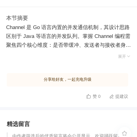
本节摘要
Channel 是 Go 语言内置的并发通信机制，其设计思路
区别于 Java 等语言的并发队列。掌握 Channel 编程需
聚焦四个核心维度：是否带缓冲、发送者与接收者身
份、关闭责任归属及关闭状态判断。向已关闭的

展开
Channel 发送数据会引发恐慌（panic），而从已关闭
通道读取则返回零值，误用极易导致协程泄漏。
分享给好友，一起充电升级
Channel 分为无缓冲和有缓冲两类。无缓冲通道要求收
发双方同时就绪，否则任一缺失均会导致阻塞；有缓冲
赞 0
提建议


通道仅在缓冲区满时阻塞发送者，或在缓冲区空时阻塞
接收者。这种阻塞特性可用于实现令牌桶或漏桶算法，
从而精确控制资源消耗。 在应用场景上，Channel 常
精选留言
作为发布订阅模型的基础，用于传递数据或信号（如日
志刷新与关闭指令）。然而，其功能存在显著局限：缺

由作者筛选后的优质留言将会公开显示，欢迎踊跃留言。