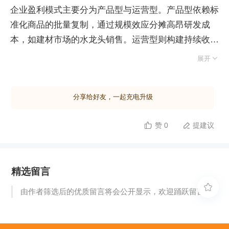
企业盈利模式主要分为产品型与运营型。产品型依赖标
准化商品的批量复制，通过规模效应分摊高昂研发成
本，如建材市场的水龙头销售。运营型则构建持续收费
机制，实现“睡后收入”，其核心在于两个维度：一是向

展开
老客户源源不断提供创新新品，要求高研发投入；二是
将老产品推向新细分市场，侧重市场拓展而非技术革
分享给好友，一起充电升级
新。 运营策略在实践中极具价值。例如创维将面向单
身人士的小容量洗衣机，通过微调外观与定位，成功拓
赞 0
提建议


展至人才公寓、学校及婴幼儿家庭等高溢价市场。互联
网行业常借免费模式快速占领市场，垄断后通过收费变
现。更典型的案例包括交通违章摄像头从一次性售卖转
精选留言
为罚单分成，以及路灯企业通过分享电费节省收益与广
告租赁权，将政府项目转化为长期运营业务。 相比项

由作者筛选后的优质留言将会公开显示，欢迎踊跃留言。
目制的一次性交易，运营型模式能确保持续现金流。产
品经理需深入洞察客户痛点，利用需求分析工具定期评