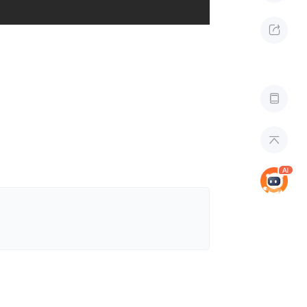


