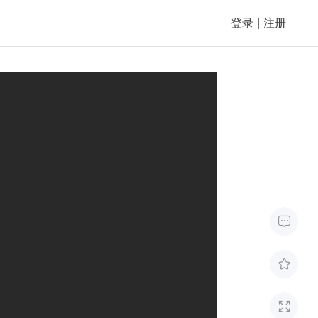
登录
|
注册


