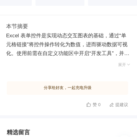
本节摘要
Excel 表单控件是实现动态交互图表的基础，通过“单
元格链接”将控件操作转化为数值，进而驱动数据可视
化。使用前需在自定义功能区中开启“开发工具”，并
在“插入”菜单中选择无需代码的“表单控件”。 复选框用

展开
于多选场景，勾选状态对应 TRUE/FALSE。多个复选
框需分别设置独立的单元格链接，可利用“选择对象”功
分享给好友，一起充电升级
能批量选中，并通过“对齐与分布”工具实现规范排版。
单选按钮用于互斥选择，返回选中项的序号
赞 0
提建议


（1,2,3...）。若存在多组单选逻辑，必须使用“分组
框”将各组分别包裹，否则所有按钮将默认为同一组。
数值调节钮和滚动条用于快速调整数值，需设定最小
精选留言
值、最大值及步长。调节钮仅支持微调（步长），滚动