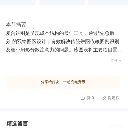
本节摘要
复合饼图是呈现成本结构的最佳工具，通过“先总后
分”的双绘图区设计，有效解决传统饼图依赖图例识别
及细小扇形分散注意力的问题。该图表将主要项目置于
第一绘图区，次要项目归集后在第二绘图区展开，直观

展开
体现二八原则。 创建时需移除图例，直接在色块添加
包含类别名称与百分比的数据标签，并利用分隔符优化
分享给好友，一起充电升级
排版。通过调整数据系列的间隙宽度与第二绘图区大小
比例，可优化视觉布局。核心在于灵活设置数据点分割
赞 0
提建议


依据：支持按位置（末尾几项）、数值阈值、百分比阈
值自动归类，也支持手动自定义特定项目归属，实现主
次分明或重点强调。 针对分层数据，复合饼图可单独
精选留言
展开某一层级的明细。进阶技巧包括：双击数据标签调