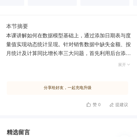
本节摘要
本课讲解如何在数据模型基础上，通过添加日期表与度
量值实现动态统计呈现。针对销售数据中缺失金额、按
月统计及计算同比增长率三大问题，首先利用后台添加
列功能，通过“数量×单价×(1- 折扣)"公式自动补全销售

展开
金额。其次，构建独立的日期维度表以支持时间智能分
析，可采用手工填充或系统自动生成方式，关键步骤包
分享给好友，一起充电升级
括标记为日期表、设置月份按数值排序以防乱序，并与
事实表建立一对多关联。核心计算依赖度量值，利用
赞 0
提建议


CALCULATE 函数结合 SUM 聚合销售数据，借助
SAMEPERIODLASTYEAR 函数获取去年同期销售额，
并通过 DIVIDE 函数安全计算同比增速，避免除零错
精选留言
误。最后，基于上述模型创建超级透视表与透视图，将