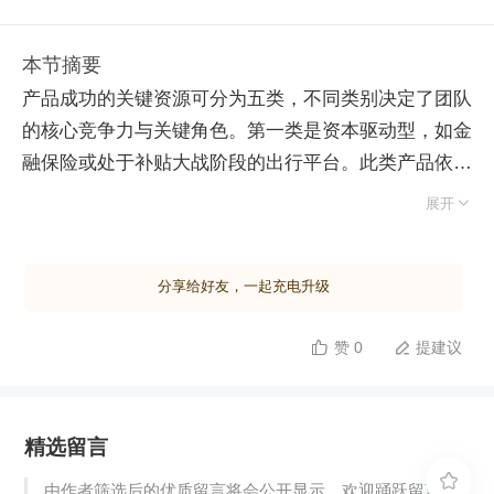
本节摘要
产品成功的关键资源可分为五类，不同类别决定了团队
的核心竞争力与关键角色。第一类是资本驱动型，如金
融保险或处于补贴大战阶段的出行平台。此类产品依赖
巨额资金构建门槛，滴滴与快的曾日耗千万补贴，直接

展开
挤垮了资金不足的小公司，此时资本是生存关键。第二
类是技术驱动型，涵盖搜索引擎、人工智能及 AR/VR
分享给好友，一起充电升级
领域。行业萌芽期通常由技术创新引领，从实验室走向
市场，技术实力是核心壁垒。第三类是产品体验驱动
赞 0
提建议


型，多见于社交应用与小工具。用户因优秀的交互细
节、动画或创新功能而留存，这类环境最能发挥产品经
理的核心价值；反之，若产品经理身处资本驱动型公
精选留言
司，则非最核心人员。第四类是运营服务驱动型，典型
代表为 O2O 及海底捞等线下服务。其成功依赖于服务

由作者筛选后的优质留言将会公开显示，欢迎踊跃留言。