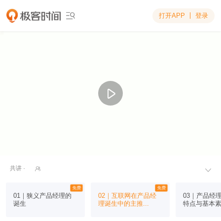
打开APP
登录

共讲 ·


免费
免费
01｜狭义产品经理的
02｜互联网在产品经
03｜产品经
诞生
理诞生中的主推...
特点与基本