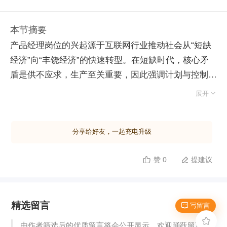
本节摘要
产品经理岗位的兴起源于互联网行业推动社会从“短缺
经济”向“丰饶经济”的快速转型。在短缺时代，核心矛
盾是供不应求，生产至关重要，因此强调计划与控制
的“项目经理”凭借执行力成为关键角色，追求多快好省

展开
的交付。然而，互联网在短短二三十年间完成了传统行
业数百年的演变，使供给极大丰富。当制造门槛降低、
分享给好友，一起充电升级
产品极易复制时，单纯“做出来”已无竞争优势，核心竞
争力转向对用户需求的洞察与创造力，这正是“产品经
赞 0
提建议


理”的价值所在。 互联网行业的高频迭代特性进一步强
化了对创新与感知力的需求，促使该岗位迅速普及。甚
至传统行业在消费升级与供给侧改革背景下，也开始由
精选留言
重执行向重创新转型。展望未来，参考硅谷发展趋势，
 写留言
初级产品经理职能将逐渐消亡，其基础能力如需求分

由作者筛选后的优质留言将会公开显示，欢迎踊跃留言。