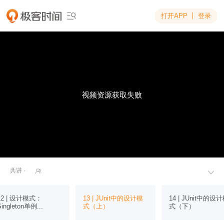
打开APP
登录

视频资源获取失败
共讲 ·


12 | 设计模式：
13 | JUnit中的设计模
14 | JUnit中的设
Singleton单例...
式（上）
式（下）