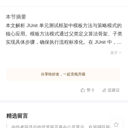
本节摘要
本文解析 JUnit 单元测试框架中模板方法与策略模式的
核心应用。模板方法模式通过父类定义算法骨架、子类
实现具体步骤，确保执行流程标准化。在 JUnit 中，
TestCase 父类的 runBare 方法固定了"setup 初始化、

展开
执行测试、teardown 清理”的调用顺序，子类仅需重写
具体逻辑或抽象工厂方法（如 createSortable），即可
分享给好友，一起充电升级
复用通用测试流程，大幅减少重复代码。该模式同样应
用于 Java Servlet 规范，GenericServlet 定义 service
赞 0
提建议


调度流程，子类只需实现 doGet 或 doPost 处理具体请
求。策略模式则主张针对接口编程，运行时动态注入具
体实现以消除条件判断。JUnit 将 Test 接口作为策略，
精选留言
TestCase 作为具体策略实现，框架仅依赖接口调用，
实现了测试逻辑与执行引擎的解耦。实际架构中，两种

由作者筛选后的优质留言将会公开显示，欢迎踊跃留言。