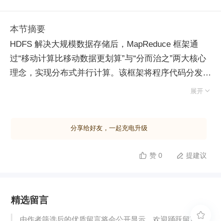
本节摘要
HDFS 解决大规模数据存储后，MapReduce 框架通
过“移动计算比移动数据更划算”与“分而治之”两大核心
理念，实现分布式并行计算。该框架将程序代码分发至
数据所在节点，避免海量数据传输瓶颈。 作为编程模

展开
型，MapReduce 包含 Map 和 Reduce 两个阶段。以词
频统计为例，Map 函数接收文件偏移量与文本行，经
分享给好友，一起充电升级
分词输出“单词 -1"键值对；Reduce 函数接收相同单词
聚合后的值列表，求和得出总频次。开发时需明确定义
赞 0
提建议


两阶段的输入输出格式：Map 输出为 Key-Value，
Reduce 输入为 Key-ValueList，输出为最终结果。此
外，Combiner 可在 Map 端执行本地预聚合，显著减少
精选留言
网络传输量。 执行流程上，输入数据被切分为多个分
片（Split），由多个 Map 任务并行处理。关键机制在

由作者筛选后的优质留言将会公开显示，欢迎踊跃留言。