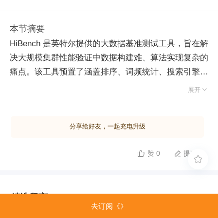
本节摘要
HiBench 是英特尔提供的大数据基准测试工具，旨在解
决大规模集群性能验证中数据构建难、算法实现复杂的
痛点。该工具预置了涵盖排序、词频统计、搜索引擎
（PageRank）、机器学习（分类、聚类）及数据库查

展开
询等主流测试场景，支持 Hadoop、Spark、Flink 等多
种计算引擎。用户只需下载编译并配置目标集群参数，
分享给好友，一起充电升级
即可通过 prepare 脚本按需生成指定规模（如 TB 级）
的测试数据至 HDFS，随后执行 run 脚本自动运行基准
赞 0
提建议


测试。这一流程将原本繁琐的数据准备与程序开发工作

简化为简单的配置操作，大幅降低了测试门槛。利用
HiBench 不仅能快速评估集群的实际处理能力与硬件资
精选留言
源利用率，还能通过与行业基准对比，精准定位配置缺
去订阅《》
陷或架构瓶颈，避免资源浪费。对于已搭建生产环境或
由作者筛选后的优质留言将会公开显示，欢迎踊跃留言。