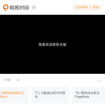
打开APP
登录

视频资源获取失败
共讲 ·


 | 大数据基准测试工
77 | 大数据分析与可视
78 | 网页排名算法
Benc...
化
PageRank