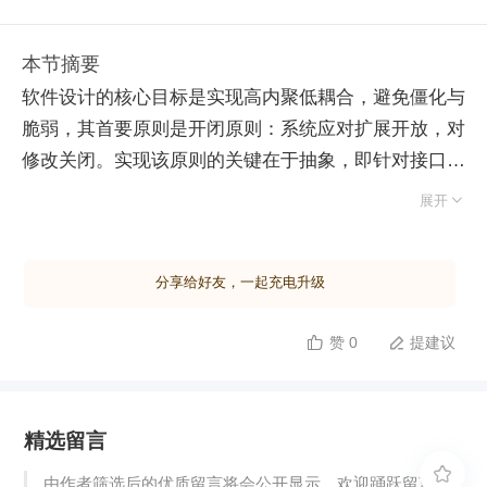
本节摘要
软件设计的核心目标是实现高内聚低耦合，避免僵化与
脆弱，其首要原则是开闭原则：系统应对扩展开放，对
修改关闭。实现该原则的关键在于抽象，即针对接口编
程而非具体实现。 初期设计中，若按钮直接依赖拨号

展开
器具体类并通过 switch-case 处理类型，会导致代码僵
硬且难以复用。引入策略模式后，按钮仅依赖策略接
分享给好友，一起充电升级
口，新增按钮类型无需修改按钮源码，但拨号器内部仍
需 switch-case 处理不同指令，违背了开闭原则。进一
赞 0
提建议


步采用适配器模式，由适配器将接口调用转换为拨号器
的具体方法调用，彻底消除了拨号器中的条件判断，使
按钮与拨号器均满足开闭原则。 为应对更复杂的扩展
精选留言
需求（如按键时同时触发点亮等多重操作），观察者模
式提供了更优解。按钮维护监听器列表，按下时遍历通

由作者筛选后的优质留言将会公开显示，欢迎踊跃留言。