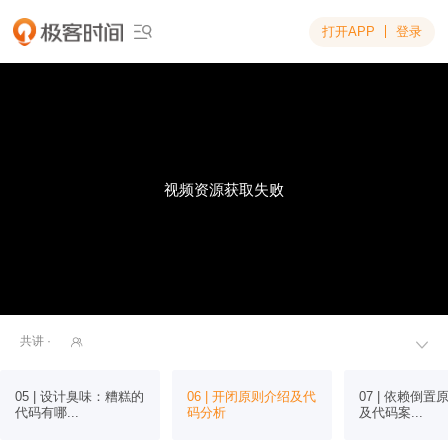
打开APP
登录

视频资源获取失败
共讲 ·


05 | 设计臭味：糟糕的
06 | 开闭原则介绍及代
07 | 依赖倒
代码有哪...
码分析
及代码案...