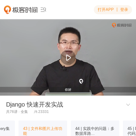
打开APP
登录

Django 快速开发实战

共76讲 · 全集
23331

lery集
43 | 文件和图片上传功
44 | 实践中的问题：多
45 
能
数据库路...
代码支