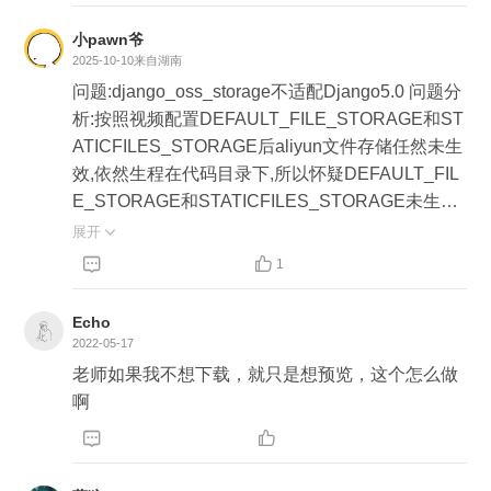
小pawn爷
2025-10-10
来自湖南
问题:django_oss_storage不适配Django5.0 问题分
析:按照视频配置DEFAULT_FILE_STORAGE和ST
ATICFILES_STORAGE后aliyun文件存储任然未生
效,依然生程在代码目录下,所以怀疑DEFAULT_FIL
E_STORAGE和STATICFILES_STORAGE未生效,
后查询官方文档发现django5.1中已经将DEFAULT
展开

_FILE_STORAGE 和 STATICFILES_STORAGE移


1
除需要改为如下配置 STORAGES = { "default": { "B
ACKEND":'django_oss_storage.backends.OssMe
Echo
diaStorage', }, "staticfiles": { "BACKEND": "django.
2022-05-17
contrib.staticfiles.storage.StaticFilesStorage", }, }
老师如果我不想下载，就只是想预览，这个怎么做
这次配置成功后发现报如下错 Could not find backe
啊
nd 'django_oss_storage.backends.OssMediaStora


ge': cannot import name 'force_text' from 'django.uti
ls.encoding' 查询社区issue发现django_oss_storag