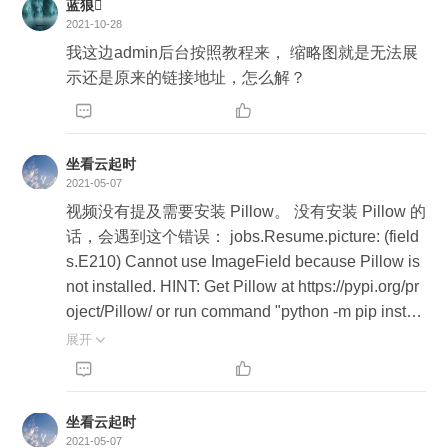
蓝狼
e没有是适配5.0需要手动修改django-oss-storage -
2021-10-28
> backends.py文件即可 ``` from datetime import dat
我这边admin后台按照教程来， 缩略图就是无法展
etime from django.core.files import File from djang
示还是原来的链接地址，怎么解？
o.core.exceptions import ImproperlyConfigured, Su
spiciousOperation from django.core.files.storage i


mport Storage from django.conf import settings # fr
om django.utils.encoding import force_text, force_b
坐看云起时
ytes # 这里注释掉原来的导入 from django.utils.enc
2021-05-07
oding import force_bytes from django.utils.encodin
视频没有提及需要安装 Pillow。 没有安装 Pillow 的
g import force_str as force_text # 这里自己手动导
话，会遇到这个错误： jobs.Resume.picture: (field
入 from django.utils.deconstruct import deconstruct
s.E210) Cannot use ImageField because Pillow is
ible # from django.utils.timezone import utc # 这里
not installed. HINT: Get Pillow at https://pypi.org/pr
注释掉原来的导入 from datetime import timezone #
oject/Pillow/ or run command "python -m pip install
这里自己手动导入 utc = timezone.utc from tempfile
Pillow".
展开

import SpooledTemporaryFile import oss2.utils imp


ort oss2.exceptions from oss2 import Auth, Service,
Bucket, ObjectIterator, BUCKET_ACL_PRIVATE fr
坐看云起时
om .defaults import logger ```
2021-05-07