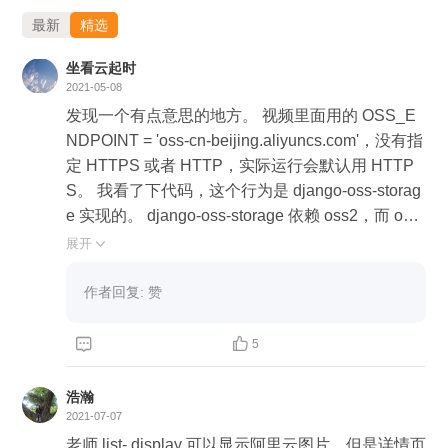
最新
精选
坐看云起时
2021-05-08
发现一个有点意思的地方。 视频里面用的 OSS_E
NDPOINT = 'oss-cn-beijing.aliyuncs.com'，没有指
定 HTTPS 或者 HTTP，实际运行会默认用 HTTP
S。 我看了下代码，这个行为是 django-oss-storag
e 实现的。 django-oss-storage 依赖 oss2，而 oss
2 的默认行为却是，如果没有指定 HTTPS 或者 HT
展开

TP，实际运行会用 HTTP！ 而且两个 库（django-
oss-storage 和 oss2）都是 aliyun 的，在各自库里
作者回复: 赞
面实现上述行为的函数名字都一样：_normalize_e
ndpoint(endpoint) 很明显， django-oss-storage 觉


5
得 oss2 默认使用 HTTP 不安全吧，但是为啥不提
交 一个 PR 到 oss2 呢？都是一家人嘛 我觉得 oss2
浩瀚
其实也该默认使用 HTTPS，安全大于天！ 我提交
2021-07-07
一个 PR，如果成功，这个 PR 将会是一个最小 P
老师 list- display 可以显示阿里云图片，但是详情页