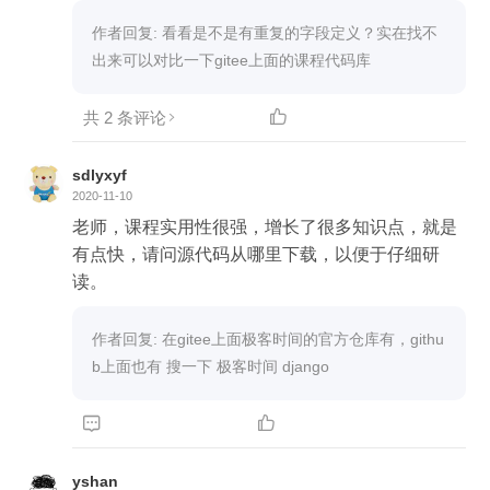
e (0 silenced).请问这个重复的字符段是哪个，我是
按照视频照敲的一样，不知道该怎么修改这个错
作者回复: 看看是不是有重复的字段定义？实在找不
误。
共 2 条评论

sdlyxyf
2020-11-10
老师，课程实用性很强，增长了很多知识点，就是
有点快，请问源代码从哪里下载，以便于仔细研
读。
作者回复: 在gitee上面极客时间的官方仓库有，githu
b上面也有 搜一下 极客时间 django


yshan