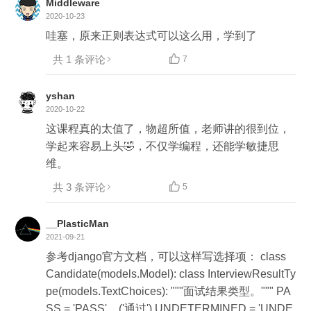
Middleware
2020-10-23
哇塞，原来正则表达式可以这么用，学到了
共 1 条评论

7
yshan
2020-10-22
这课程真的太值了，物超所值，老师讲的很到位，
学起来容易上头🤣，不仅学编程，还能学敏捷思
维。
共 3 条评论

5
__PlasticMan
2021-09-21
参考django官方文档，可以这样写选择项： class
Candidate(models.Model): class InterviewResultTy
pe(models.TextChoices): """面试结果类型。""" PA
SS = 'PASS', _('通过') UNDETERMINED = 'UNDE