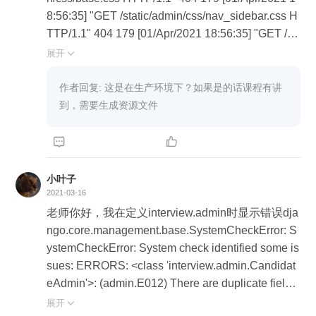
8:56:35] "GET /static/admin/css/nav_sidebar.css H
TTP/1.1" 404 179 [01/Apr/2021 18:56:35] "GET /st
atic/admin/css/dashboard.css HTTP/1.1" 404 179
展开

[01/Apr/2021 18:56:35] "GET /static/admin/css/resp
onsive.css HTTP/1.1" 404 179 [01/Apr/2021 18:56:
作者回复: 这是在生产环境下？如果是的话课程有讲
35] "GET /static/admin/js/nav_sidebar.js HTTP/1.1"
到，需要生成资源文件
404 179 这个问题该如何解决


小叶子
2021-03-16
老师你好，我在定义interview.admin时显示错误dja
ngo.core.management.base.SystemCheckError: S
ystemCheckError: System check identified some is
sues: ERRORS: <class 'interview.admin.Candidat
eAdmin'>: (admin.E012) There are duplicate field
(s) in 'fieldsets[3][1]'. System check identified 1 issu
展开
