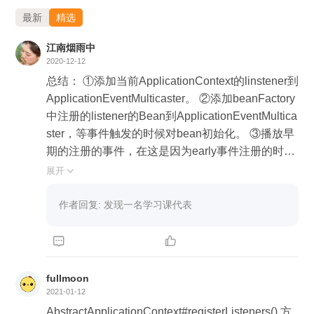
最新
精选
江南烟雨中
2020-12-12
总结： ①添加当前ApplicationContext的linstener到
ApplicationEventMulticaster。 ②添加beanFactory
中注册的listener的Bean到ApplicationEventMultica
ster，等事件触发的时候对bean初始化。 ③播放早
期的注册的事件，在这是因为early事件注册的时候
ApplicationEventMulticaster还不存在。
展开

作者回复: 发现一名学习课代表


fullmoon
2021-01-12
AbstractApplicationContext#registerListeners() 方