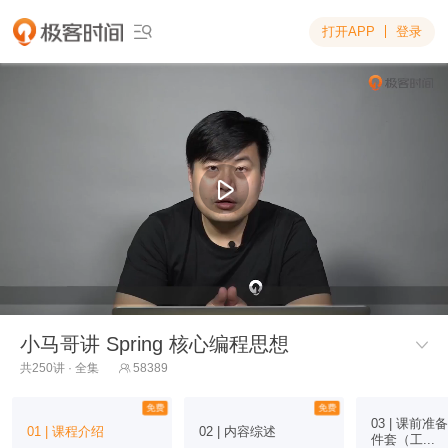
打开APP
登录

小马哥讲 Spring 核心编程思想

共250讲 · 全集
58389

免费
免费
03 | 课前
01 | 课程介绍
02 | 内容综述
件套（工...