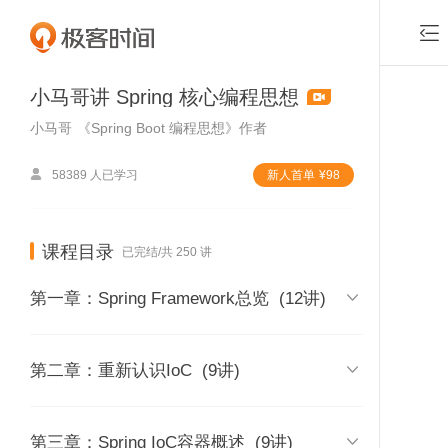

小马哥讲 Spring 核心编程思想
小马哥
《Spring Boot 编程思想》作者

58389 人已学习
新⼈⾸单
¥
98
课程目录
已完结/共 250 讲

第一章：Spring Framework总览
(12讲)
01 | 课程介绍

第二章：重新认识IoC
(9讲)
时长 05:40
付费课程，可试看1
02 | 内容综述
13 | IoC发展简介：你可能对IoC有些

第三章：Spring IoC容器概述
(9讲)