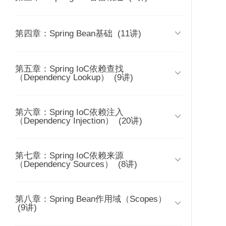
误会？
时长 19:07
时长 06:02
03 | 课前准备：学习三件套（工
22 | Spring IoC依赖查找：依赖注入还

第四章：Spring Bean基础
(11讲)
具、代码与大脑）
14 | IoC主要实现策略：面试官总问
不够吗？依赖查找存在的价值几何？
IoC和DI的区别，他真的理解吗？
159 | Spring类型转换的
160 | 使用场景：
时长 05:53
时长 30:29
158 | 面试题精选
实现：Spring提供了哪
类型转换各自
时长 04:24
第五章：Spring IoC依赖查找
31 | 定义Bean：什么是
几种类型转换的实现？
景以及发展脉

04 | 特性总览：核心特性、数据
（Dependency Lookup）
(9讲)
的？
23 | Spring IoC依赖注入：Spring提供
BeanDefinition？
存储、Web技术、框架整合与测试
15 | IoC容器的职责：IoC除了依赖注
了哪些依赖注入模式和类型呢？
时长 03:28
入，还涵盖哪些职责呢？
时长 11:59
时长 17:58
第六章：Spring IoC依赖注入
42 | 依赖查找的今世前生：Spring IoC
时长 06:02
32 | BeanDefinition元信息：除了

（Dependency Injection）
(20讲)
容器从Java标准中学到了什么？
05 | Spring版本特性：Spring各
24 | Spring IoC依赖来源：依赖注入和
Bean名称和类名，还有哪些Bean元信
个版本引入了哪些新特性？
16 | 除了Spring，还有其它的IOC容器
查找的对象来自于哪里？
时长 10:46
息值得关注？
实现吗？
时长 05:56
时长 05:06
时长 16:20
第七章：Spring IoC依赖来源
51 | 依赖注入的模式和类型：Spring
43 | 单一类型依赖查找：如何查找已

时长 04:56
（Dependency Sources）
(8讲)
提供了哪些依赖注入的模式和类型？
06 | Spring模块化设计：Spring功能特
知名称或类型的Bean对象？
25 | Spring IoC配置元信息：Spring
33 | 命名Spring Bean：id和name属
时长 08:37
性如何在不同模块中组织？
17 | 传统IoC容器实现：JavaBeans也
IoC有哪些配置元信息？它们的进化过
时长 11:17
性命名Bean，哪个更好？
是IoC容器吗？
时长 08:44
程是怎样的？
时长 11:18
第八章：Spring Bean作用域（Scopes）
71 | 依赖查找的来源：除容器内建和
52 | 自动绑定（Autowiring）：为什么

44 | 集合类型依赖查找：如何查找已
时长 17:56
时长 02:36
(9讲)
自定义Spring Bean之外，还有其他来
Spring会引入Autowiring？
07 | Java语言特性运用：各种Java语
知类型多个Bean集合？
34 | Spring Bean的别名：为什么命名
源提供依赖查找吗？
时长 05:28