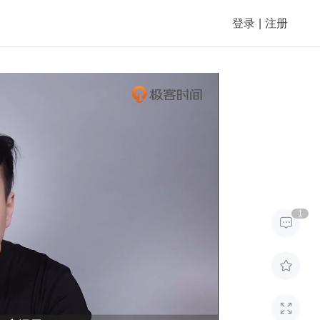
登录
|
注册
1


