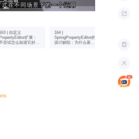
方式在不同场景下的一个运用
方式在不同场景下的一个运用

163 | 自定义
164 |
165 | Spring
PropertyEditor扩展：
SpringPropertyEditor的
转换接口：为什
不尝试怎么知道它好不
设计缺陷：为什么基于
Converter接

好用？
PropertyEditor扩展并
PropertyEdito
不适合作为类型转换？
理？

ons