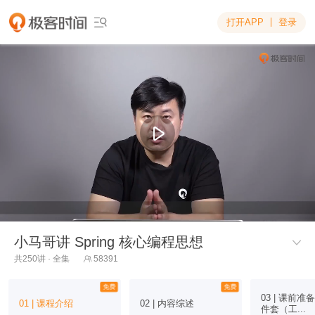
打开APP
登录

小马哥讲 Spring 核心编程思想

共250讲 · 全集
58391

免费
免费
03 | 课前
01 | 课程介绍
02 | 内容综述
件套（工...