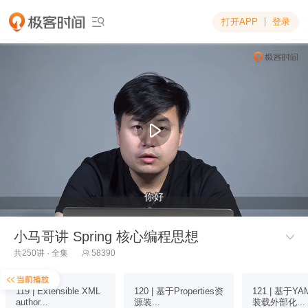
打开APP
登录

你好
你好
小马哥讲 Spring 核心编程思想

共250讲 · 全集
58390

119 | Extensible XML
120 | 基于Properties资
121 | 基于Y
author...
源装...
装载外部化...