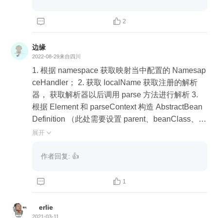
main/resources)


2
边缘
2022-08-29
来自四川
1. 根据 namespace 获取映射当中配置的 Namesap
ceHandler； 2. 获取 localName 获取注册的解析
器， 获取解析器以后调用 parse 方法进行解析 3.
根据 Element 和 parseContext 构造 AbstractBean
Definition （此处需要设置 parent、beanClass、sc
ope）。并调用解析器的 parse 方法，将自定义回
展开

调操作进行执行。 4. 构建 BeanDefinitionHolder 5.
根据 BeanDefinitionHolder 进行 BeanDefinition 注
作者回复: 👍
册。 注意事项： 在第三个步骤中，如果自定义的解
析器 UsersBeanDefinitionParser 没有重写 getBea


1
nClass 方法，将会导致获取 beanClass 为 null。
后续再通过 beanFactory.getBean 进行依赖查找
erlie
时，获取不到 BeanClass， 导致实例化失败。
2021-03-11