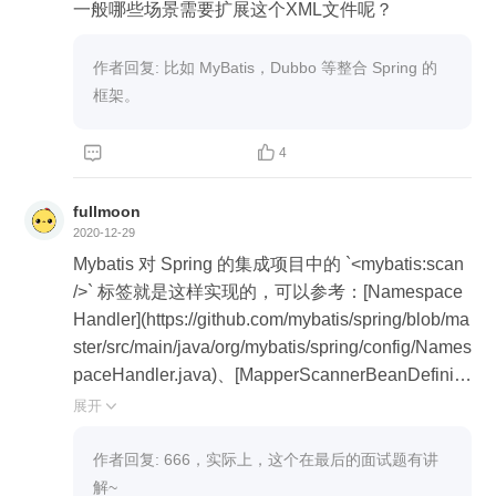
一般哪些场景需要扩展这个XML文件呢？
作者回复: 比如 MyBatis，Dubbo 等整合 Spring 的
框架。


4
fullmoon
2020-12-29
Mybatis 对 Spring 的集成项目中的 `<mybatis:scan
/>` 标签就是这样实现的，可以参考：[Namespace
Handler](https://github.com/mybatis/spring/blob/ma
ster/src/main/java/org/mybatis/spring/config/Names
paceHandler.java)、[MapperScannerBeanDefiniti
onParser](https://github.com/mybatis/spring/blob/m
展开

aster/src/main/java/org/mybatis/spring/config/Mapp
erScannerBeanDefinitionParser.java)、[XSD 文件]
作者回复: 666，实际上，这个在最后的面试题有讲
(https://github.com/mybatis/spring/tree/master/src/
解~