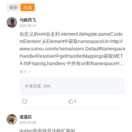
最新
精选
与路同飞
2020-09-19
自定义的xml会走到 element delegate.parseCusto
mElement 从Element中获取namespaceUri=http://
www.sunxu.com/schema/users DefaultNamespace
HandlerResolver中getHandlerMappings获取MET
A-INF/spring.handlers 中所有uri和NamespaceHan
dler的映射关系。根据namespaceUri=http://www.s
展开

unxu.com/schema/users获取自定义namespaceHa
ndler，然后执行init方法注册自定义BeanDefinition
作者回复: 666
Parser。 然后执行自定义namespaceHandler的par
se方法，该方法会根据自定义注册BeanDefinitionP


8
arser名称去查找自定义 BeanDefinitionParser，委
托自定义的BeanDefinitionParser去解析,然后调用A
逍遥叹
bstractSingleBeanDefinitionParser的parseInternal
2020-04-08
去新建BeanDefinitionBuilder，然后设置BeanDefi
dubbo里面就是这样扩展的