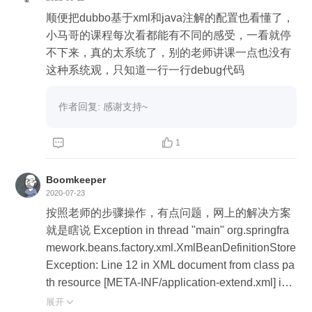
顺便把dubbo基于xml和java注解的配置也看懂了，
小马哥的课程每次看都能有不同的感受，一看就停
不下来，真的太系统了，别的老师讲课一点也没有
这种系统观，只知道一行一行debug代码
作者回复: 感谢支持~


1
Boomkeeper
2020-07-23
按照老师的步骤操作，有点问题，网上的解决方案
就是瞎说 Exception in thread "main" org.springfra
mework.beans.factory.xml.XmlBeanDefinitionStore
Exception: Line 12 in XML document from class pa
th resource [META-INF/application-extend.xml] is i
nvalid; nested exception is org.xml.sax.SAXParse
展开
