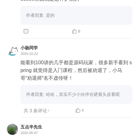
nition的Class，属性（自定义BeanDefinitionParse
r定义的）等。 ####
作者回复: 是的


8
小杨同学
2020-10-22
能看到100讲的几乎都是源码玩家，很多新手看到 s
pring 就觉得是入门课程，然后被劝退了，小马
哥“劝退师”名不虚传呀！
作者回复: 哈哈，其实不少小伙伴在硬着头皮看呢
共 3 条评论

4
五点半先生
2020-05-07