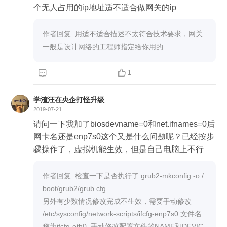
_lft forever inet6 fe80::6192:6c88:aafa:6514/64 sco
eth0 valid_lft forever preferred_lft forever inet 172.2
个无人占用的ip地址适不适合做网关的ip
pe link noprefixroute valid_lft forever preferred_lft f
8.29.147/28 brd 172.28.29.159 scope global secon
orever 由于留言区有字数要求，我就删除了写无关
dary noprefixroute eth0 valid_lft forever preferred_lf
作者回复: 用适不适合描述不太符合技术要求，网关
的代码，另外希望老师可以给极客时间提意见，能
t forever inet 172.28.29.148/28 scope global secon
一般是设计网络的工程师指定给你用的
否留言的时候编辑框内容丰富些，例如支持加粗、
dary eth0 valid_lft forever preferred_lft forever inet6
修改字体颜色以及图片，这样可以直接突出问题的
fe80::6192:6c88:aafa:6514/64 scope link noprefixr


1
重点，也有利于老师直接看到问题的关键点，节省
oute valid_lft forever preferred_lft forever [admin@
大家时间，谢谢
geektime ~]$ ifconfig eth0: flags=4163<UP,BROAD
学渣汪在央企打怪升级
CAST,RUNNING,MULTICAST> mtu 1500 inet 17
2019-07-21
2.28.29.146 netmask 255.255.255.240 broadcast 1
请问一下我加了biosdevname=0和net.ifnames=0后
72.28.29.159 inet6 fe80::6192:6c88:aafa:6514 prefi
网卡名还是enp7s0这个又是什么问题呢？已经按步
xlen 64 scopeid 0x20<link> ether 00:15:5d:8f:49:0
骤操作了，虚拟机能生效，但是自己电脑上不行
0 txqueuelen 1000 (Ethernet) RX packets 19191 b
ytes 1945386 (1.8 MiB) RX errors 0 dropped 0 over
作者回复: 检查一下是否执行了 grub2-mkconfig -o /
runs 0 frame 0 TX packets 2588 bytes 377461 (36
boot/grub2/grub.cfg

8.6 KiB) TX errors 0 dropped 0 overruns 0 carrier 0
另外有少数情况修改完成不生效，需要手动修改

collisions 0
/etc/sysconfig/network-scripts/ifcfg-enp7s0 文件名
称为ifcfg-eth0, 手动修改配置文件的NAME和DEVIC