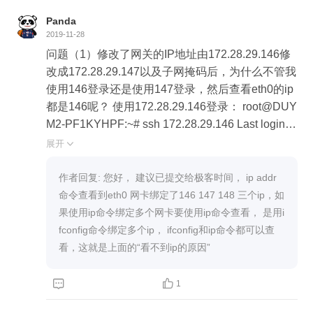
eektime ~]# route add default gw 172.28.29.143 [ro
Panda
ot@geektime ~]# route -n Kernel IP routing table D
2019-11-28
estination Gateway Genmask Flags Metric Ref Us
问题（1）修改了网关的IP地址由172.28.29.146修
e Iface 0.0.0.0 172.28.29.143 0.0.0.0 UG 0 0 0 eth0
改成172.28.29.147以及子网掩码后，为什么不管我
0.0.0.0 172.28.29.145 0.0.0.0 UG 100 0 0 eth0 17
使用146登录还是使用147登录，然后查看eth0的ip
2.28.0.0 0.0.0.0 255.255.0.0 U 100 0 0 eth0 172.2
都是146呢？ 使用172.28.29.146登录： root@DUY
8.29.0 0.0.0.0 255.255.255.0 U 0 0 0 eth0 172.28.2
M2-PF1KYHPF:~# ssh 172.28.29.146 Last login: T
9.0 0.0.0.0 255.255.255.0 U 100 0 0 eth0
hu Nov 28 14:56:40 2019 from duym2-pf1kyhpf.ms
展开

home.net [admin@geektime ~]$ ifconfig eth0: flags
=4163<UP,BROADCAST,RUNNING,MULTICAST
作者回复: 您好， 建议已提交给极客时间， ip addr 
> mtu 1500 inet 172.28.29.146 netmask 255.255.2
命令查看到eth0 网卡绑定了146 147 148 三个ip，如
55.240 broadcast 172.28.29.159 inet6 fe80::6192:6
果使用ip命令绑定多个网卡要使用ip命令查看， 是用i
c88:aafa:6514 prefixlen 64 scopeid 0x20<link> 使
fconfig命令绑定多个ip， ifconfig和ip命令都可以查
用172.28.29.147登录 root@DUYM2-PF1KYHPF:~
看，这就是上面的“看不到ip的原因”
# ssh root@172.28.29.147 root@172.28.29.147's p
assword: Last login: Thu Nov 28 11:37:24 2019 fro


1
m duym2-pf1kyhpf.mshome.net [root@geektime ~]