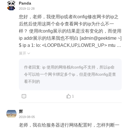
# ifconfig eth0: flags=4163<UP,BROADCAST,RUN
Panda
NING,MULTICAST> mtu 1500 inet 172.28.29.146
2019-11-28
netmask 255.255.255.240 broadcast 172.28.29.15
您好，老师，我使用ip或者ifconfig修改网卡的ip之
9 inet6 fe80::6192:6c88:aafa:6514 prefixlen 64 sco
后然后使用这两个命令查看网卡的ip为什么不一
peid 0x20<link> 问题（2）使用ifconfig和ip addr命
样？ 使用ifconfig展示的结果是没有变化的，而使用
令查看网关的信息为什么不一样呢？这种情况是设
ip addr展示的结果我也不明白 [admin@geektime ~]
置成了呢还是没有设置成功？ [root@geektime ~]# i
$ ip a 1: lo: <LOOPBACK,UP,LOWER_UP> mtu 65
p addr 2: eth0: <BROADCAST,MULTICAST,UP,LO
536 qdisc noqueue state UNKNOWN group defaul
展开

WER_UP> mtu 1500 qdisc mq state UP group def
t qlen 1000 link/loopback 00:00:00:00:00:00 brd 0
ault qlen 1000 link/ether 00:15:5d:8f:49:00 brd ff:ff:f
0:00:00:00:00:00 inet 127.0.0.1/8 scope host lo vali
作者回复: ip 使用的网络栈ifconfig不支持，所以ip命
f:ff:ff:ff inet 172.28.29.146/28 brd 172.28.29.159 sco
d_lft forever preferred_lft forever inet6 ::1/128 scop
令可以给一个网卡绑定多个ip，但是使用ifconfig是查
pe global noprefixroute dynamic eth0 valid_lft 863
e host valid_lft forever preferred_lft forever 2: eth0:
看不到的
81sec preferred_lft 86381sec inet 172.28.29.148/2
<BROADCAST,MULTICAST,UP,LOWER_UP> mt
4 scope global eth0 valid_lft forever preferred_lft fo
u 1500 qdisc mq state UP group default qlen 1000


1
rever inet 172.28.29.147/28 brd 172.28.29.159 sco
link/ether 00:15:5d:8f:49:00 brd ff:ff:ff:ff:ff:ff inet 172.
pe global secondary noprefixroute eth0 valid_lft for
28.29.146/28 brd 172.28.29.159 scope global nopr
辉
ever preferred_lft forever inet 172.28.29.148/28 sco
efixroute dynamic eth0 valid_lft 86323sec preferre
2019-08-05
pe global secondary eth0 valid_lft forever preferred
d_lft 86323sec inet 172.28.29.148/24 scope global
老师，我在给服务器进行网络配置时，怎样判断一