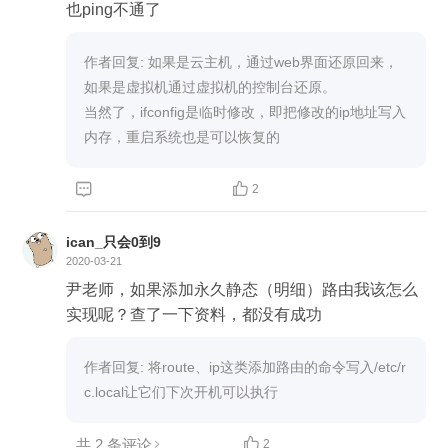
也ping不通了
作者回复: 如果是云主机，通过web界面还原回来，
如果是虚拟机通过虚拟机的控制台还原。

当然了，ifconfig是临时修改，即把修改的ip地址写入
内存，重启系统也是可以恢复的


2
ican_只会0到9
2020-03-21
尹老师，如果添加永久静态（明细）路由我该怎么
实现呢？查了一下资料，都没有成功
作者回复: 将route、ip这类添加路由的命令写入/etc/r
c.local让它们下次开机可以执行
共 2 条评论

2