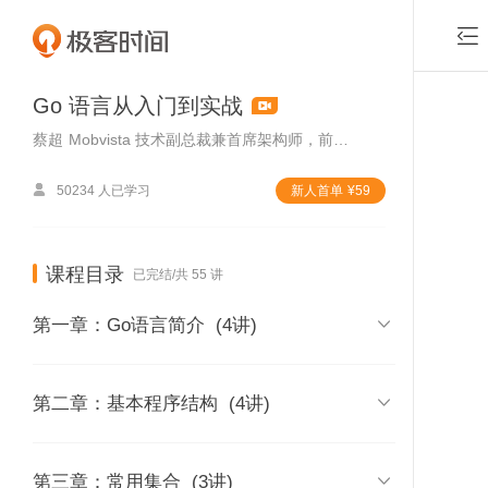

Go 语言从入门到实战
蔡超
Mobvista 技术副总裁兼首席架构师，前亚马逊（中国）首席软件架构师

50234 人已学习
新⼈⾸单
¥
59
课程目录
已完结/共 55 讲

第一章：Go语言简介
(4讲)
01 | Go语言课程介绍

第二章：基本程序结构
(4讲)
时长 06:57
付费课程
02 | 内容综述
05 | 变量、常量以及与其他语言

第三章：常用集合
(3讲)