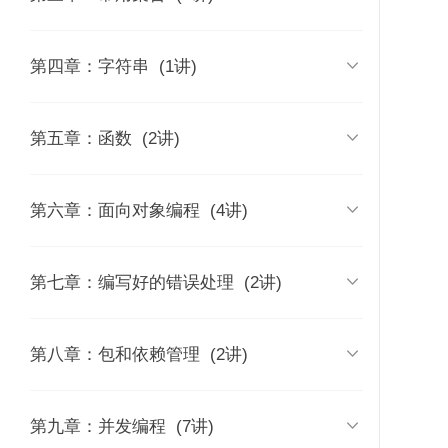
的差异
时长 02:28
时长 21:16
03 | Go语言简介：历史背景、发
09 | 数组和切片

第四章：字符串
(1讲)
展现状及语言特性
06 | 数据类型
时长 31:47
时长 06:28
时长 11:51
42 | 实现micro-kernel
43 | 内置JSON解析
44 | easyjson
framework
10 | Map声明、元素访问及遍历
12 | 字符串

第五章：函数
(2讲)
04 | 编写第一个Go程序
07 | 运算符
时长 13:09
时长 16:47
时长 13:08
时长 10:33
11 | Map与工厂模式，在Go语言中实
13 | Go语言的函数

第六章：面向对象编程
(4讲)
08 | 条件和循环
现Set
时长 12:38
时长 13:22
时长 09:44
14 | 可变参数和defer
15 | 行为的定义和实现

第七章：编写好的错误处理
(2讲)
时长 07:03
时长 11:08
16 | Go语言的相关接口
19 | 编写好的错误处理

第八章：包和依赖管理
(2讲)
时长 14:12
时长 15:43
17 | 扩展与复用
20 | panic和recover
21 | 构建可复用的模块（包）

第九章：并发编程
(7讲)
时长 16:03
时长 07:27