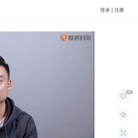
登录
|
注册
27


