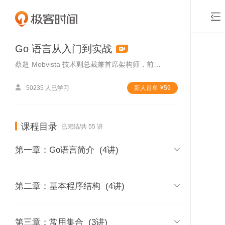

Go 语言从入门到实战
蔡超
Mobvista 技术副总裁兼首席架构师，前亚马逊（中国）首席软件架构师

50235 人已学习
新⼈⾸单
¥
59
课程目录
已完结/共 55 讲

第一章：Go语言简介
(4讲)
01 | Go语言课程介绍

第二章：基本程序结构
(4讲)
时长 06:57
付费课程，可试看1
02 | 内容综述
05 | 变量、常量以及与其他语言

第三章：常用集合
(3讲)