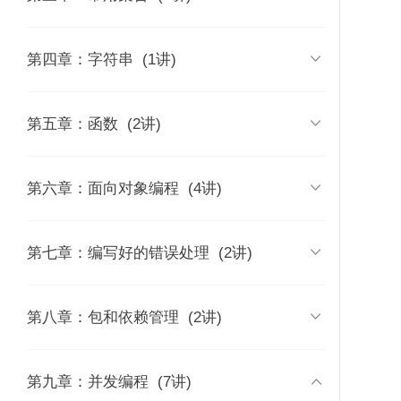
的差异
时长 02:28
时长 21:16
03 | Go语言简介：历史背景、发
09 | 数组和切片

第四章：字符串
(1讲)
展现状及语言特性
06 | 数据类型
时长 31:47
时长 06:28
时长 11:51
22 | 依赖管理
23 | 协程机制
24 | 共享内
10 | Map声明、元素访问及遍历
12 | 字符串

第五章：函数
(2讲)
04 | 编写第一个Go程序
07 | 运算符
时长 13:09
时长 16:47
时长 13:08
时长 10:33
11 | Map与工厂模式，在Go语言中实
13 | Go语言的函数

第六章：面向对象编程
(4讲)
08 | 条件和循环
现Set
时长 12:38
时长 13:22
时长 09:44
14 | 可变参数和defer
15 | 行为的定义和实现

第七章：编写好的错误处理
(2讲)
时长 07:03
时长 11:08
16 | Go语言的相关接口
19 | 编写好的错误处理

第八章：包和依赖管理
(2讲)
时长 14:12
时长 15:43
17 | 扩展与复用
20 | panic和recover
21 | 构建可复用的模块（包）

第九章：并发编程
(7讲)
时长 16:03
时长 07:27