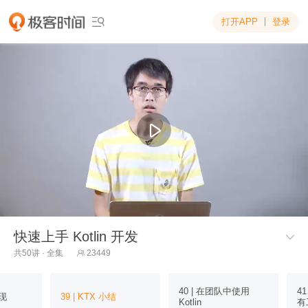
打开APP
登录

快速上手 Kotlin 开发

共50讲 · 全集
23449

40 | 在团队中使用
41
实现
39 | KTX 小结
Kotlin
有