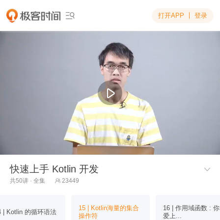
打开APP
登录

快速上手 Kotlin 开发

共50讲 · 全集
23449

15 | Kotlin海量的集合
16 | 作用域函数 : 
4 | Kotlin 的循环语法
操作符
爱上...