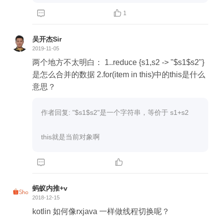


1
吴开杰Sir
2019-11-05
两个地方不太明白： 1..reduce {s1,s2 -> "$s1$s2"}
是怎么合并的数据 2.for(item in this)中的this是什么
意思？
作者回复: "$s1$s2"是一个字符串，等价于 s1+s2

this就是当前对象啊


蚂蚁内推+v
2018-12-15
kotlin 如何像rxjava 一样做线程切换呢？