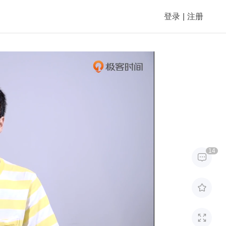
登录
|
注册
14


