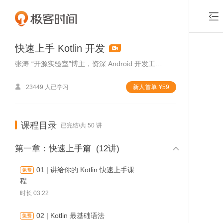

快速上手 Kotlin 开发
张涛
“开源实验室”博主，资深 Android 开发工程师

23449 人已学习
新⼈⾸单
¥
59
课程目录
已完结/共 50 讲

第一章：快速上手篇
(12讲)
01 | 讲给你的 Kotlin 快速上手课
程
时长 03:22
付费课程，可
02 | Kotlin 最基础语法