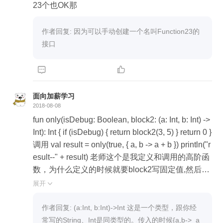
23个也OK那
作者回复: 因为可以手动创建一个名叫Function23的
接口


面向加薪学习
2018-08-08
fun only(isDebug: Boolean, block2: (a: Int, b: Int) ->
Int): Int { if (isDebug) { return block2(3, 5) } return 0 }
调用 val result = only(true, { a, b -> a + b }) println("r
esult--" + result) 老师这个是我定义和调用的高阶函
数，为什么定义的时候就要block2写固定值,然后外
面传入{a,b->a+b} ,参数不是应该从外面传入吗？请
展开

教老师这是为什么？
作者回复: (a:Int, b:Int)->Int 这是一个类型，跟你经
常写的String、Int是同类型的。传入的时候{a,b->  a