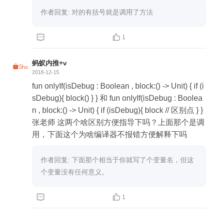
作者回复: 对的有括号就是调用了方法


1
蚂蚁内推+v
2018-12-15
fun onlyIf(isDebug : Boolean , block:() -> Unit) { if (i
sDebug){ block() } } 和 fun onlyIf(isDebug : Boolea
n , block:() -> Unit) { if (isDebug){ block // 区别点 } }
张老师 这两个啥区别方便指导下吗？上面那个是调
用，下面这个为啥编译器不报错方便解释下吗
作者回复: 下面那个相当于你就写了个变量名，但这
个变量没有任何意义。


1