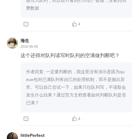
据写入队列，所以你只看到打印生产数据，没看到消
().getName() global queue while True: num = queu
费数据
e.get() queue.task_done() print('消费者 %s 消耗了
数据 %s' % (name, num)) t = random.randint(1, 5) ti


4
me.sleep(t) print('消费者 %s 休眠了 %s 秒' % (nam
e, t)) p1 = ProducerThread(name='p1') p1.start() c1
海生
= ConsumerThread(name='c1') c1.start()
2018-08-05
这个还得对队列读写时队列的空满做判断吧？
作者回复: 一定要判断的，我这里没有演示是因为qu
eue包对已满队列有自己的处理机制，而不是抛出异
常。可以自己尝试一下，如果只往队列写，不读取会
发生什么结果？通过官方文档查看如何判断队列是否
已满？


4
littlePerfect