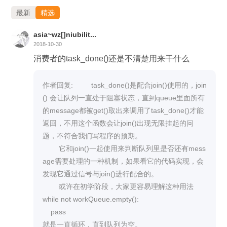
最新
精选
asia~wz[]niubilit...
2018-10-30
消费者的task_done()还是不清楚用来干什么
作者回复:         task_done()是配合join()使用的，join
() 会让队列一直处于阻塞状态，直到queue里面所有
的message都被get()取出来调用了task_done()才能
返回，不用这个函数会让join()出现无限挂起的问
题，不符合我们写程序的预期。

        它和join()一起使用来判断队列里是否还有mess
age需要处理的一种机制，如果看它的代码实现，会
发现它通过信号与join()进行配合的。

        或许在初学阶段，大家更容易理解这种用法

while not workQueue.empty():

    pass

就是一直循环，直到队列为空。
