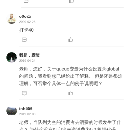


0): SearchNameThread().start()
o0oi1i
2020-02-26
打卡40


我是，露莹
2019-04-24
老师，您好，关于queue变量为什么设置为global
的问题，我看到您已经给出了解释。 但是还是很难
理解，可否举个具体一点的例子说明呢？


inh556
2019-02-08
老师，当队列为空的消费者去消费的时候发生了什
么？ 为什么没有打印出来说消费为0？根据代码，