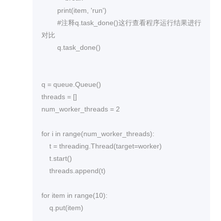
        print(item, 'run')

        #注释q.task_done()这行查看程序运行结果进行
对比

        q.task_done()

q = queue.Queue()

threads = []

num_worker_threads = 2

for i in range(num_worker_threads):

    t = threading.Thread(target=worker)

    t.start()

    threads.append(t)

for item in range(10):

    q.put(item)
