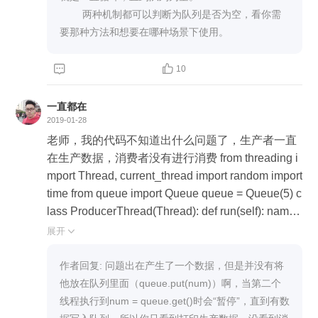
        两种机制都可以判断为队列是否为空，看你需
要那种方法和想要在哪种场景下使用。


10
一直都在
2019-01-28
老师，我的代码不知道出什么问题了，生产者一直
在生产数据，消费者没有进行消费 from threading i
mport Thread, current_thread import random import
time from queue import Queue queue = Queue(5) c
lass ProducerThread(Thread): def run(self): name
= current_thread().getName() nums = range(100) gl
展开

obal queue while True: num = random.choice(num
s) print('生产者 %s 生产了数据 %s' % (name, num))
作者回复: 问题出在产生了一个数据，但是并没有将
t = random.randint(1, 3) time.sleep(t) print('生产者
他放在队列里面（queue.put(num)）啊，当第二个
%s 休眠了 %s 秒' % (name, t)) class ConsumerThr
线程执行到num = queue.get()时会“暂停”，直到有数
ead(Thread): def run(self): name = current_thread