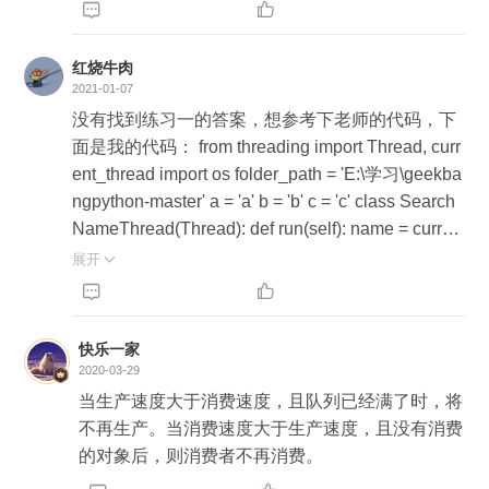


红烧牛肉
2021-01-07
没有找到练习一的答案，想参考下老师的代码，下
面是我的代码： from threading import Thread, curr
ent_thread import os folder_path = 'E:\学习\geekba
ngpython-master' a = 'a' b = 'b' c = 'c' class Search
NameThread(Thread): def run(self): name = curren
t_thread().getName() files = SearchNameThread.al
展开

l_file(folder_path) for file in files: if a in file[0] and b


in file[0] and c in file[0]: print(name, file) return # 返
回文件夹下所有的文件名及其所在路径 def all_file
快乐一家
(path): file_paths = [] items = os.listdir(path) for item
2020-03-29
in items: file_path = os.path.join(path, item) if os.pa
当生产速度大于消费速度，且队列已经满了时，将
th.isdir(file_path): file_paths = file_paths + Search
不再生产。当消费速度大于生产速度，且没有消费
NameThread.all_file(file_path) else: file_paths.app
的对象后，则消费者不再消费。
end((item, path)) return file_paths for i in range(0, 1