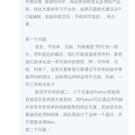
arm环境下没法实现filter功能，不知道是自己的代
作者回复: 谢谢邹同学，我会将你的意见反馈给产品
码有问题还是怎么，但同样的代码我又在官方自带
组，优化大家的学习平台的，如果问题较长建议从P
的IDLE上试了下，是成功的…不知道哪里出了问
C端编辑，粘贴到留言区，手机码字真的…..有点
题。 最后给pc端提个意见…似乎网页版并不支持留
累。

言，我还得特意回到手机上提问题，码字很累…其
实条件允许的情况下还是在电脑上学习比较方便，
第一个问题:

可以跟着练习，希望老师能跟产品组反馈一下。 谢
        首先，字符串、元组、列表都是“序列”的一部
谢尹老师，课程很棒，我会努力跟上学下去！
分，序列是总的概念，我们不能直接使用序列，要把
他们具体化成一类可操作的类型，即：字符串、元
组、列表了。这里主要希望大家通过字符串的操作掌
握序列的用法，这种用法同样适用于元组、列表。一
学三用有没有:P

        取得字符串的第二、三个元素在Python里面和
其他语言是有很大差异的，而Python可以通过序列操
作非常非常简单的就能获取到指定元素，其他语言则
要做些处理和转换，因此我设计了这样一个题目，并
不需要使用filter。

第二个问题：
