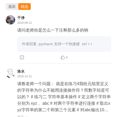
最新
精选
干净
2019-09-12
请问老师你是怎么一下注释那么多的呐
作者回复: pycharm 支持一个快捷键  ctrl + /  


4
洛水
2018-12-21
请教老师一个问题： 就是在练习4我给元组里定义
的字符串为什么不能用连接操作符？而数字却是可
以的？ # 练习二 字符串基本操作 # 定义两个字符串
分别为 xyz 、abc # 对两个字符串进行连接 # 取出x
yz字符串的第二个和第三个元素 # 对abc输出10次
# 判断a字符（串）在 xyz 和 abc 两个字符串中是否