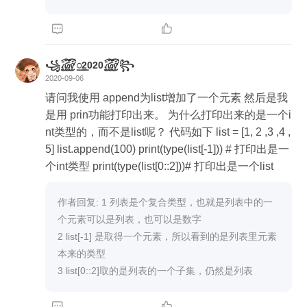
print(zodiac_len) 尹老师，上面这里多增加一个prin
t(list(zodiac_day))，就会影响print(zodiac_len)的结


果，增加后打印为0，不增加打印为4，这是为什么
呢？
꧁꫞꯭2020꫞꧂
2020-09-06
请问我使用 append为list增加了一个元素 然后是我
是用 prin功能打印出来。 为什么打印出来的是一个i
nt类型的，而不是list呢？ 代码如下 list = [1, 2 ,3 ,4 ,
5] list.append(100) print(type(list[-1])) # 打印出是一
个int类型 print(type(list[0::2]))# 打印出是一个list
作者回复: 1 列表是个复合类型，也就是列表中的一
个元素可以是列表，也可以是数字

2 list[-1] 是取得一个元素，所以看到的是列表里元素
本来的类型

3 list[0::2]取的是列表的一个子集，仍然是列表

