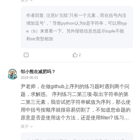
展开

存在，并进行输出 xyz="xyz" abc="abc" print(xyz+a
bc) print(abc*10) print(xyz[1]) print(xyz[2]) print("a" i
作者回复: 注意b“元组”只有一个元素，而在括号内没
n xyz) print("a" in abc) # 练习三 列表的基本操作 #
增加逗号“，” 导致python认为b是字符串，可以用typ
定义一个含有5个数字的列表 # 为列表增加一个元
e（b）来查看一下。另外报错信息也提示tuple不能
素 100 # 使用remove()删除一个元素后观察列表的
和str类型相加
变化 # 使用切片操作分别取出列表的前三个元素，
取出列表的最后一个元素 abc_list=["123","456","78


2
9"] abc_list.append("丁香") print(abc_list) abc_list.r
emove("456") print(abc_list) print(abc_list[0:2]) prin
邹小熊在减肥吗？
t(abc_list[-1]) # 练习四 元组的基本操作 # 定义一个
2018-06-01
任意元组，对元组使用append() 查看错误信息 # 访
尹老师，在做github上序列的练习题时遇到两个问
问元组中的倒数第二个元素 # 定义一个新的元组，
题，求解惑。 序列练习二第三项-取出字符串的第
和 1. 的元组连接成一个新的元组 # 计算元组元素个
二第三元素，我尝试把字符串赋值为序列，那么使
数 a=(u'巨蟹座',u'天蝎座',u'摩羯座') #a.append(u'白
用中括号按顺序就很容易切割了，不知道您命题的
羊座') print(a[-2]) b=(u'双子座') #print(a+b) c=(11,1
原意是否是使用这个方法，还是使用filter? 练习四
2,13,14) d=(65,21,22,45) print(c+d) print(len(c+d))
中元祖的操作练习我觉得应该就是对filter功能的应
展开

用了，但我在练习时遇到很奇怪的问题是，在PyCh