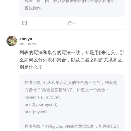
现表、树、图、栈以及根据语言的特性做各种排序、
查找操作。


1
ximiya
2018-10-28
列表的写法和集合的写法一致，都是用[]来定义。那
么如何区分列表和集合，以及二者之间的关系和区
别是什么？
作者回复: 列表和集合定义的符合是不同的，列表是
方括号“[]”集合是花括号“{}”。如定义一个集合：

myset={'a','b','c','a'}

print(type(myset))

print(myset)

列表和集合都是python的基本数据结构，和列表比起