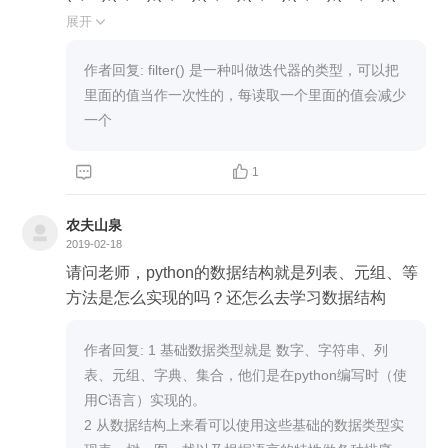
3),(12,23)) (month,day) = (3,10) zodiac_day = filter
展开

(lambda x: x<=(month,day), zodiac_days) print(list
(zodiac_day)) zodac_len = len(list(zodiac_day)) %
作者回复: filter() 是一种叫做迭代器的类型，可以把
12 print(zodac_len) print(zodiac_name[zodac_len])
里面的值当作一次性的，每读取一个里面的值会减少
一个


1
农夫山泉
2019-02-18
请问老师，python的数据结构就是列表、元组、等
方法是怎么实现的吗？还怎么去学习数据结构
作者回复: 1 基础数据类型就是 数字、字符串、列
表、元组、字典、集合，他们是在python编写时（使
用C语言）实现的。

2 从数据结构上来看可以使用这些基础的数据类型实