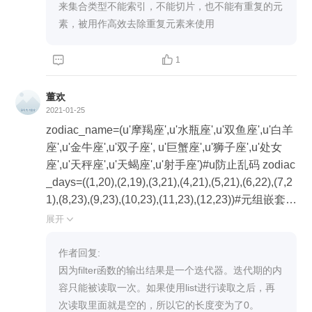
来集合类型不能索引，不能切片，也不能有重复的元
素，被用作高效去除重复元素来使用


1
董欢
2021-01-25
zodiac_name=(u'摩羯座',u'水瓶座',u'双鱼座',u'白羊
座',u'金牛座',u'双子座', u'巨蟹座',u'狮子座',u'处女
座',u'天秤座',u'天蝎座',u'射手座')#u防止乱码 zodiac
_days=((1,20),(2,19),(3,21),(4,21),(5,21),(6,22),(7,2
1),(8,23),(9,23),(10,23),(11,23),(12,23))#元组嵌套
(month,day)=(5,15) zodiac_day=filter(lambda x:x<=
展开

(month,day),zodiac_days)#取出小于(month,day)的
所有元素，filter是一种迭代器的类型，每读取一个
作者回复: 

里面的值会减少一个 print(list(zodiac_day)) zodiac
因为filter函数的输出结果是一个迭代器。迭代期的内
_len=len(list(zodiac_day))%12#list显示内容，len
容只能被读取一次。如果使用list进行读取之后，再
取出括号内的个数,如果是元组嵌套，无法数出长度
次读取里面就是空的，所以它的长度变为了0。