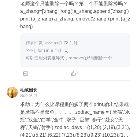
老师这个只能删除一个吗？第二个不能删除掉吗？
a_zhang=['zhang','rong'] a_zhang.append('zhang')
print (a_zhang) a_zhang.remove('zhang') print (a_z
hang)
作者回复: >>> a=[1,23,1,1]

>>> [i for i in a if i != 1]

可以使用列表推导式，remove()只能删除一个


1
毛绒园长
2020-03-27
求助：为什么比课程里的多了两个print,输出结果就
是摩羯不是双鱼。。。。 zodiac_name = ('摩羯','水
瓶','双鱼','白羊','金牛','双子','巨蟹','狮子','处女','天
秤','天蝎','射手') zodiac_days = ((1,20),(2,19),(3,21),
(4,21),(5,21),(6,22),(7,23),(8,23),(9,23),(10,23),(11,2