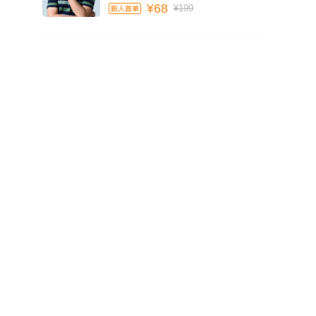
¥68
¥199