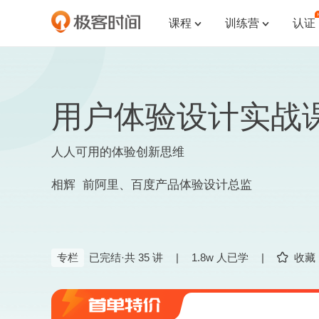
课程
训练营
认证


用户体验设计实战
人人可用的体验创新思维
相辉 前阿里、百度产品体验设计总监
专栏
已完结·共 35 讲
|
1.8w 人已学
|
收藏