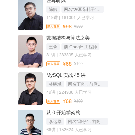
左耳听风
陈皓
网名“左耳朵耗子”，资深技术专家
119讲 | 181001 人已学习
¥98
¥399
数据结构与算法之美
王争
前 Google 工程师
81讲 | 283805 人已学习
¥68
¥199
MySQL 实战 45 讲
林晓斌
网名丁奇，前腾讯云数据库负责人
49讲 | 224938 人已学习
¥68
¥199
从 0 开始学架构
李运华
网名“华仔”，前阿里资深技术专家（P9）
66讲 | 152624 人已学习