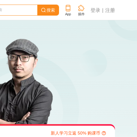
搜索
登录
注册

App
插件
新人学习立返 50% 购课币
