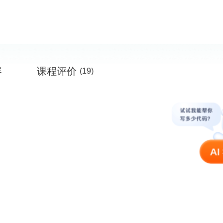
容
课程评价
(19)