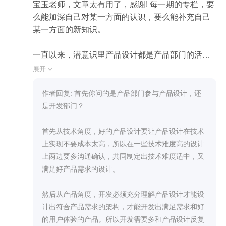
宝玉老师，文章太有用了，感谢! 每一期的专栏，要
么能加深自己对某一方面的认识，要么能补充自己
某一方面的新知识。

一直以来，潜意识里产品设计都是产品部门的活
儿，我一研发部门的怎么能插得上手，手太长也不
展开

太好看。在产品没有明确设计完成、设计周期比较
长的时候，等待是惬意的（不忙，不加班），也是
作者回复: 首先你问的是产品部门参与产品设计，还
焦虑的（暴风雨在后头），只能干瞪眼。

是开发部门？

原型设计我也曾经玩过，不过玩得太浅，没玩到精
首先从技术角度，好的产品设计要让产品设计在技术
髓，草草开始，草草结束，不太重视。今天看到宝
上实现不要成本太高，所以在一些技术难度高的设计
玉老师对原型设计的讲解，补充了我所不了解的原
上两边要多沟通确认，共同制定出技术难度适中，又
型设计的优势：最小代价、最快速度，如果能保证
满足好产品需求的设计。

高质量当然也是乐见其成的。

然后从产品角度，开发必须充分理解产品设计才能设
另外，我想请教宝玉老师，在敏捷开发中产品部门
计出符合产品需求的架构，才能开发出满足需求和好
怎样参与产品设计会更好，或者以什么方式参与会
的用户体验的产品。所以开发需要多和产品设计反复