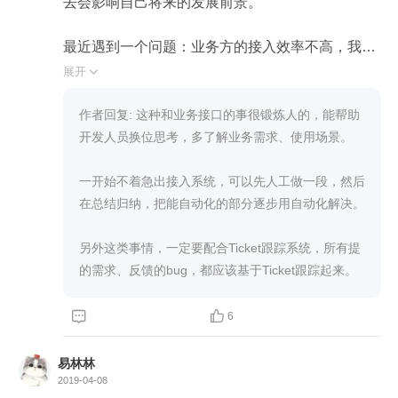
去会影响自己将来的发展前景。

最近遇到一个问题：业务方的接入效率不高，我们
组一直需要提供一个开发去支持，人效态太低。为
展开

了解决这个问题，我准备出一套自助接入系统，想
了下主要的步骤：业务问题分析，对于接入来说就
作者回复: 这种和业务接口的事很锻炼人的，能帮助
是总结固定的接入；出解决方案（这里需要自己去
开发人员换位思考，多了解业务需求、使用场景。

画原型）；项目排期和需要的资源估计。

一开始不着急出接入系统，可以先人工做一段，然后
如果可以解决这个问题，相信可以锻炼自己身体整
在总结归纳，把能自动化的部分逐步用自动化解决。

体素质。
另外这类事情，一定要配合Ticket跟踪系统，所有提
的需求、反馈的bug，都应该基于Ticket跟踪起来。


6
易林林
2019-04-08